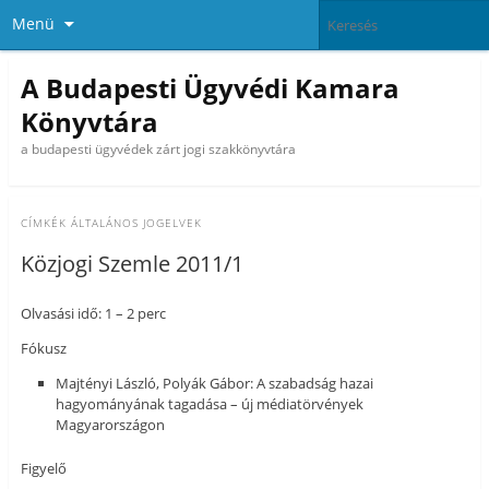
Menü
A Budapesti Ügyvédi Kamara
Könyvtára
a budapesti ügyvédek zárt jogi szakkönyvtára
CÍMKÉK
ÁLTALÁNOS JOGELVEK
Közjogi Szemle 2011/1
Olvasási idő: 1 – 2 perc
Fókusz
Majtényi László, Polyák Gábor: A szabadság hazai
hagyományának tagadása – új médiatörvények
Magyarországon
Figyelő