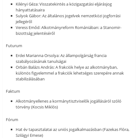
Kilényi Géza: Visszatekintés a közigazgatási eljárásjog
hányattatásaira
Sulyok Gábor: Az általános jogelvek nemzetközi jogforrási
jellegéről
Veress Emőd: Alkotmányreform Romániában: a Stanomir-
bizottság jelentéséről
Futurum
Erdei Marianna Orsolya: Az állampolgárság francia
szabályozásának tanulságai
Orbán Balázs András: A frakciók helye az alkotmányban,
különös figyelemmel a frakciók lehetséges szerepére annak
stabilizálásában
Faktum
Alkotmányellenes a kormánytisztviselők jogállásáról szóló
törvény (Kocsis Miklós)
Fórum
Hat év tapasztalatai az uniós jogalkalmazásban (Fazekas Flóra,
Szilágyi Emese)