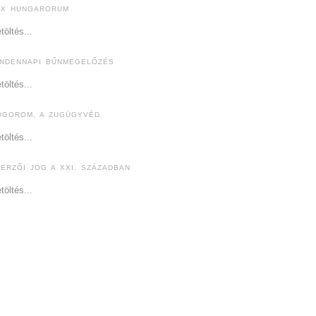
EX HUNGARORUM
töltés...
INDENNAPI BŰNMEGELŐZÉS
töltés...
ÓGOROM, A ZUGÜGYVÉD
töltés...
ZERZŐI JOG A XXI. SZÁZADBAN
töltés...