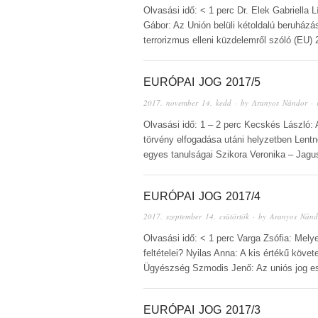
Olvasási idő: < 1 perc Dr. Elek Gabriella 
Gábor: Az Unión belüli kétoldalú beruház
terrorizmus elleni küzdelemről szóló (EU) 
EURÓPAI JOG 2017/5
2017. november 14. kedd
· by
Aranyos Nándor
· 
Olvasási idő: 1 – 2 perc Kecskés László:
törvény elfogadása utáni helyzetben Lent
egyes tanulságai Szikora Veronika – Jagus
EURÓPAI JOG 2017/4
2017. szeptember 14. csütörtök
· by
Aranyos Nánd
Olvasási idő: < 1 perc Varga Zsófia: Mely
feltételei? Nyilas Anna: A kis értékű köve
Ügyészség Szmodis Jenő: Az uniós jog es 
EURÓPAI JOG 2017/3