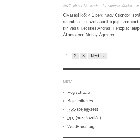
2017. június 28. szerda
· by
Aranyos Nándor
· i
Olvasási idő: < 1 perc Nagy Csongor Istv
szemben – összehasonlító jogi szemponto
kihívásai Kecskés András: Pénzpiaci ala
Államokban Mohay Ágoston:...
1
2
3
Next →
META
Regisztráció
Bejelentkezés
RSS
(bejegyzés)
(hozzászólás)
RSS
WordPress.org