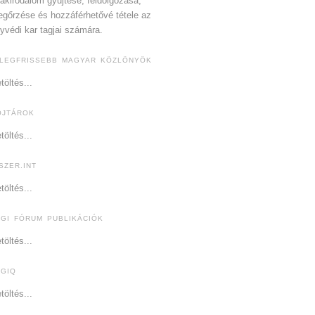
akirodalom gyűjtése, feldolgozása,
gőrzése és hozzáférhetővé tétele az
yvédi kar tagjai számára.
 LEGFRISSEBB MAGYAR KÖZLÖNYÖK
töltés...
OJTÁROK
töltés...
SZER.INT
töltés...
OGI FÓRUM PUBLIKÁCIÓK
töltés...
OGIQ
töltés...