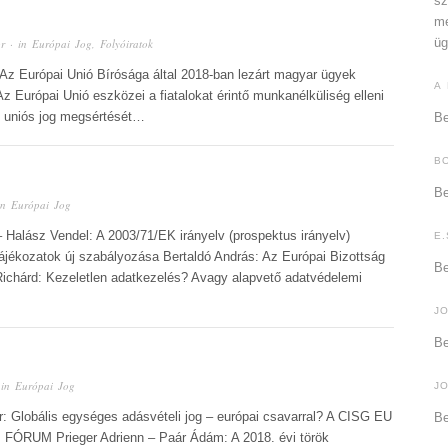
sz
me
üg
r
· in
Európai Jog
,
Folyóiratok
 Az Európai Unió Bírósága által 2018-ban lezárt magyar ügyek
A
urópai Unió eszközei a fiatalokat érintő munkanélküliség elleni
z uniós jog megsértését…
Be
B
Be
in
Európai Jog
 Halász Vendel: A 2003/71/EK irányelv (prospektus irányelv)
E.
tájékozatok új szabályozása Bertaldó András: Az Európai Bizottság
Be
ichárd: Kezeletlen adatkezelés? Avagy alapvető adatvédelemi
J
Be
 in
Európai Jog
J
er: Globális egységes adásvételi jog – európai csavarral? A CISG EU
Be
 FÓRUM Prieger Adrienn – Paár Ádám: A 2018. évi török