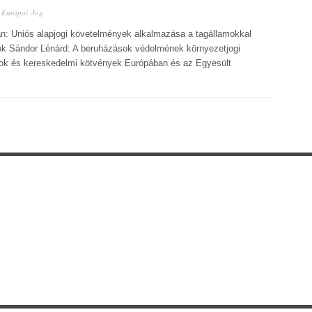
n
Európai Jog
án: Uniós alapjogi követelmények alkalmazása a tagállamokkal
k Sándor Lénárd: A beruházások védelmének környezetjogi
pok és kereskedelmi kötvények Európában és az Egyesült