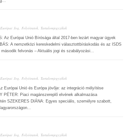
ág…
n
Európai Jog
,
Folyóiratok
,
Tartalomjegyzékek
 Az Európai Unió Bírósága által 2017-ben lezárt magyar ügyek
A nemzetközi kereskedelmi választottbíráskodás és az ISDS
sodik felvonás – Aktuális jogi és szabályozási...
n
Európai Jog
,
Folyóiratok
,
Tartalomjegyzékek
Európai Unió és Európa jövője: az integráció mélyítése
KY PÉTER: Piaci magánszereplő elvének alkalmazása
setén SZEKERES DIÁNA: Egyes speciális, személyre szabott,
Magyarországon...
n
Európai Jog
,
Folyóiratok
,
Tartalomjegyzékek