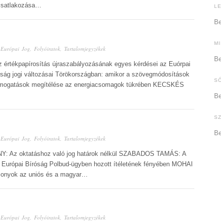
 csatlakozása…
L
Be
M
n
Európai Jog
,
Folyóiratok
,
Tartalomjegyzékek
Be
 értékpapírosítás újraszabályozásának egyes kérdései az Euórpai
ág jogi változásai Törökországban: amikor a szövegmódosítások
S
mogatások megítélése az energiacsomagok tükrében KECSKÉS
Be
S
Be
n
Európai Jog
,
Folyóiratok
,
Tartalomjegyzékek
NY: Az oktatáshoz való jog határok nélkül SZABADOS TAMÁS: A
z Európai Bíróság Polbud-ügyben hozott ítéletének fényében MOHAI
szonyok az uniós és a magyar…
n
Európai Jog
,
Folyóiratok
,
Tartalomjegyzékek