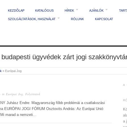
KEZDŐLAP
KATALÓGUS
HÍREK
AJÁNLÓK
TAR
SZOLGÁLTATÁSOK, HASZNÁLAT
RÓLUNK
KAPCSOLAT
 budapesti ügyvédek zárt jogi szakkönyvtá
ek
»
Európai Jog
A
· in
Európai Jog
,
Folyóiratok
R
Y Juhász Endre: Magyarország főbb problémái a csatlakozási
t ma EURÓPAI JOGI FÓRUM Osztovits András: Az Európai Unió
Kö
– Mi marad a nemzeti…
al
a 