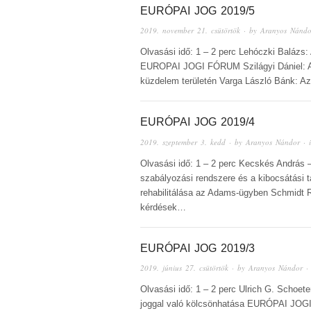
EURÓPAI JOG 2019/5
2019. november 21. csütörtök
· by
Aranyos Nándo
Olvasási idő: 1 – 2 perc Lehóczki Balázs:
EUROPAI JOGI FÓRUM Szilágyi Dániel: Az E
küzdelem területén Varga László Bánk: A
EURÓPAI JOG 2019/4
2019. szeptember 3. kedd
· by
Aranyos Nándor
· 
Olvasási idő: 1 – 2 perc Kecskés András –
szabályozási rendszere és a kibocsátási 
rehabilitálása az Adams-ügyben Schmidt R
kérdések…
EURÓPAI JOG 2019/3
2019. június 27. csütörtök
· by
Aranyos Nándor
·
Olvasási idő: 1 – 2 perc Ulrich G. Schoet
joggal való kölcsönhatása EURÓPAI JOGI