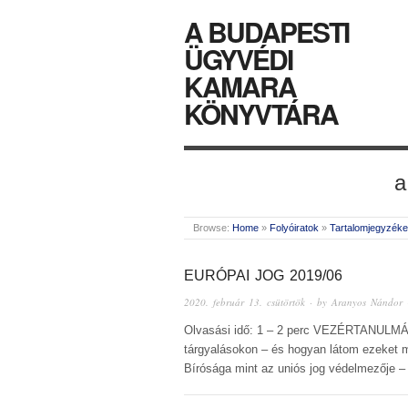
A BUDAPESTI
ÜGYVÉDI
KAMARA
KÖNYVTÁRA
a
Browse:
Home
»
Folyóiratok
»
Tartalomjegyzék
EURÓPAI JOG 2019/06
2020. február 13. csütörtök
· by
Aranyos Nándor
Olvasási idő: 1 – 2 perc VEZÉRTANULMÁN
tárgyalásokon – és hogyan látom ezeke
Bírósága mint az uniós jog védelmezője 