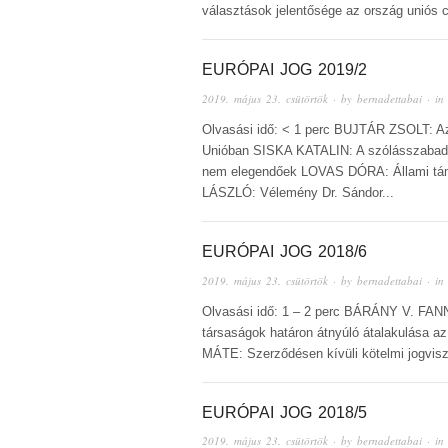
választások jelentősége az ország uniós
EURÓPAI JOG 2019/2
2019. május 23. csütörtök
· by
bernadettabai
· i
Olvasási idő: < 1 perc BUJTÁR ZSOLT: Az
Unióban SISKA KATALIN: A szólásszabads
nem elegendőek LOVAS DÓRA: Állami tá
LÁSZLÓ: Vélemény Dr. Sándor...
EURÓPAI JOG 2018/6
2019. május 23. csütörtök
· by
bernadettabai
· i
Olvasási idő: 1 – 2 perc BÁRÁNY V. FAN
társaságok határon átnyúló átalakulása a
MÁTE: Szerződésen kívüli kötelmi jogvi
EURÓPAI JOG 2018/5
2019. május 23. csütörtök
· by
bernadettabai
· i