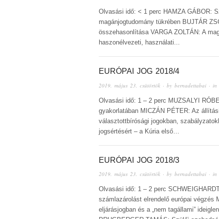
Olvasási idő: < 1 perc HAMZA GÁBOR: S
magánjogtudomány tükrében BUJTÁR ZSOLT
összehasonlítása VARGA ZOLTÁN: A magyar
haszonélvezeti, használati...
EURÓPAI JOG 2018/4
2019. május 23. csütörtök
· by
bernadettabai
· i
Olvasási idő: 1 – 2 perc MUZSALYI RÓBE
gyakorlatában MICZÁN PÉTER: Az állítási, 
választottbírósági jogokban, szabályzat
jogsértésért – a Kúria első…
EURÓPAI JOG 2018/3
2019. május 23. csütörtök
· by
bernadettabai
· i
Olvasási idő: 1 – 2 perc SCHWEIGHARDT 
számlazárolást elrendelő európai végzés
eljárásjogban és a „nem tagállami” idei