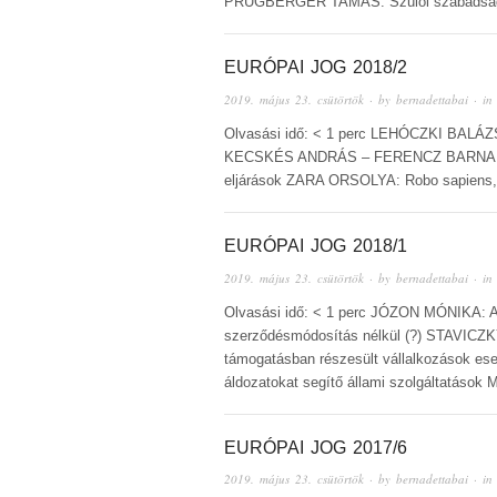
PRUGBERGER TAMÁS: Szülői szabads
EURÓPAI JOG 2018/2
2019. május 23. csütörtök
· by
bernadettabai
· i
Olvasási idő: < 1 perc LEHÓCZKI BALÁZS:
KECSKÉS ANDRÁS – FERENCZ BARNABÁS: 
eljárások ZARA ORSOLYA: Robo sapiens, má
EURÓPAI JOG 2018/1
2019. május 23. csütörtök
· by
bernadettabai
· i
Olvasási idő: < 1 perc JÓZON MÓNIKA: Az 
szerződésmódosítás nélkül (?) STAVICZ
támogatásban részesült vállalkozások e
áldozatokat segítő állami szolgáltatások 
EURÓPAI JOG 2017/6
2019. május 23. csütörtök
· by
bernadettabai
· i