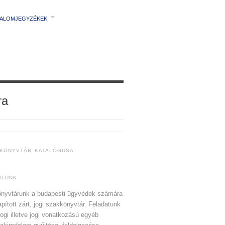
TALOMJEGYZÉKEK
ra
 KÖNYVTÁR KATALÓGUSA
ÓLUNK
nyvtárunk a budapesti ügyvédek számára
apított zárt, jogi szakkönyvtár. Feladatunk
jogi illetve jogi vonatkozású egyéb