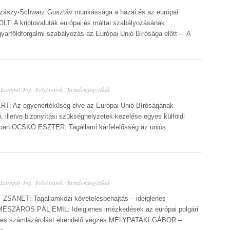
zászy-Schwarz Gusztáv munkássága a hazai és az európai
: A kriptovaluták európai és máltai szabályozásának
földforgalmi szabályozás az Európai Unió Bírósága előtt – A
n
Európai Jog
,
Folyóiratok
,
Tartalomjegyzékek
RT: Az egyenértékűség elve az Európai Unió Bíróságának
illetve bizonyítási szükséghelyzetek kezelése egyes külföldi
okban OCSKÓ ESZTER: Tagállami kárfelelősség az uniós
n
Európai Jog
,
Folyóiratok
,
Tartalomjegyzékek
ZSANET: Tagállamközi követelésbehajtás – ideiglenes
 MÉSZÁROS PÁL EMIL: Ideiglenes intézkedések az európai polgári
glenes számlazárolást elrendelő végzés MÉLYPATAKI GÁBOR –