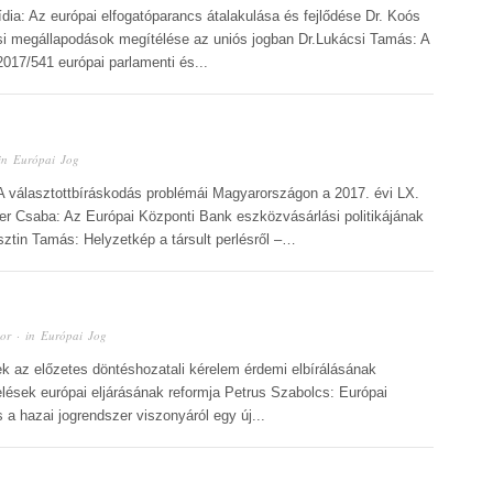
Lídia: Az európai elfogatóparancs átalakulása és fejlődése Dr. Koós
ási megállapodások megítélése az uniós jogban Dr.Lukácsi Tamás: A
2017/541 európai parlamenti és...
in
Európai Jog
 A választottbíráskodás problémái Magyarországon a 2017. évi LX.
ner Csaba: Az Európai Központi Bank eszközvásárlási politikájának
ztin Tamás: Helyzetkép a társult perlésről –…
or
· in
Európai Jog
ek az előzetes döntéshozatali kérelem érdemi elbírálásának
telések európai eljárásának reformja Petrus Szabolcs: Európai
a hazai jogrendszer viszonyáról egy új...