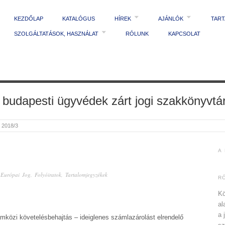
KEZDŐLAP
KATALÓGUS
HÍREK
AJÁNLÓK
TAR
SZOLGÁLTATÁSOK, HASZNÁLAT
RÓLUNK
KAPCSOLAT
 budapesti ügyvédek zárt jogi szakkönyvtá
2018/3
A
n
Európai Jog
,
Folyóiratok
,
Tartalomjegyzékek
R
Kö
al
a 
i követelésbehajtás – ideiglenes számlazárolást elrendelő