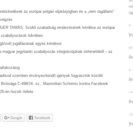
sz
me
ézkedések az európai polgári eljárásjogban és a „nem tagállami”
üg
ő végzés
A
 TAMÁS: Szülői szabadság rendezésének kérdése az európai
Be
i szabályozások tükrében
ízott jogállásának egyes kérdései
B
gyar jegybanki szabályozás integrációjának történetéből – az
Be
atlakozásig
E.
ladóval szemben érvényesítendő igények fogyasztók közötti
Be
Bírósága C-498/16. sz., Maximilian Schrems kontra Facebook
25-én hozott ítélete
J
Be
J
Google
Facebook
Be