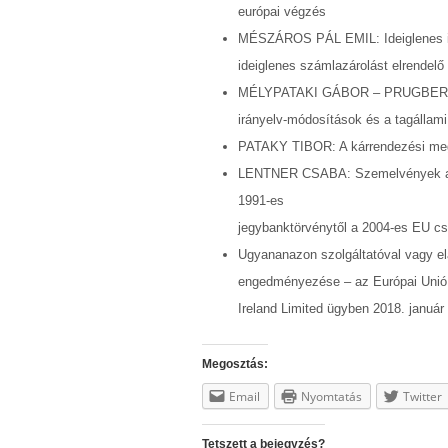
európai végzés
MÉSZÁROS PÁL EMIL: Ideiglenes int
ideiglenes számlazárolást elrendel
MÉLYPATAKI GÁBOR – PRUGBERGER
irányelv-módosítások és a tagállam
PATAKY TIBOR: A kárrendezési megb
LENTNER CSABA: Szemelvények a ma
1991-es
jegybanktörvénytől a 2004-es EU cs
Ugyananazon szolgáltatóval vagy e
engedményezése – az Európai Unió 
Ireland Limited ügyben 2018. január 
Megosztás:
Email
Nyomtatás
Twitter
Tetszett a bejegyzés?