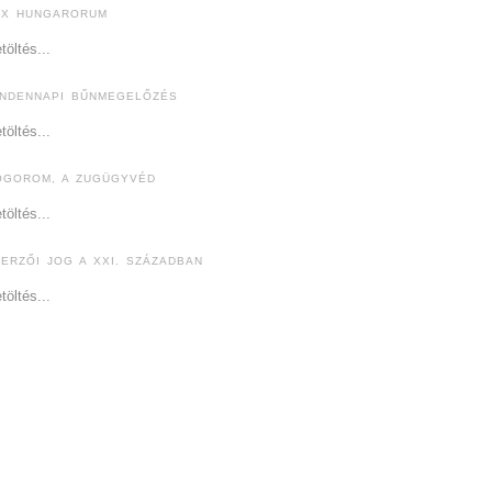
EX HUNGARORUM
töltés...
INDENNAPI BŰNMEGELŐZÉS
töltés...
ÓGOROM, A ZUGÜGYVÉD
töltés...
ZERZŐI JOG A XXI. SZÁZADBAN
töltés...