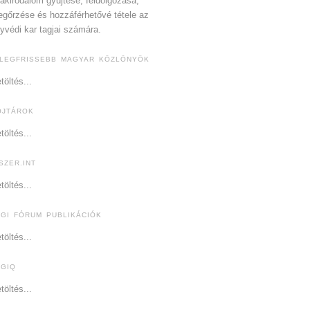
akirodalom gyűjtése, feldolgozása,
gőrzése és hozzáférhetővé tétele az
yvédi kar tagjai számára.
 LEGFRISSEBB MAGYAR KÖZLÖNYÖK
töltés...
OJTÁROK
töltés...
SZER.INT
töltés...
OGI FÓRUM PUBLIKÁCIÓK
töltés...
OGIQ
töltés...