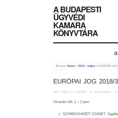
A BUDAPESTI
ÜGYVÉDI
KAMARA
KÖNYVTÁRA
a
Browse:
Home
»
2019
»
május
»
EURÓPAI JOG 
EURÓPAI JOG 2018/3
2019. május 23. csütörtök
· by
bernadettabai
· i
Olvasási idő: 1 – 2 perc
SCHWEIGHARDT ZSANET: Tagállamköz