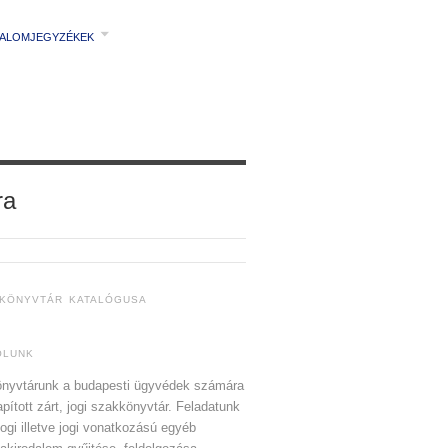
TALOMJEGYZÉKEK
ra
 KÖNYVTÁR KATALÓGUSA
ÓLUNK
nyvtárunk a budapesti ügyvédek számára
apított zárt, jogi szakkönyvtár. Feladatunk
jogi illetve jogi vonatkozású egyéb