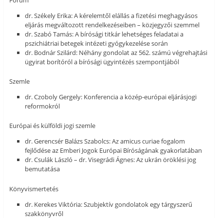
Fórum
dr. Székely Erika: A kérelemtől elállás a fizetési meghagyásos
eljárás megváltozott rendelkezéseiben – közjegyzői szemmel
dr. Szabó Tamás: A bírósági titkár lehetséges feladatai a
pszichiátriai betegek intézeti gyógykezelése során
dr. Bodnár Szilárd: Néhány gondolat az 562. számú végrehajtási
ügyirat borítóról a bírósági ügyintézés szempontjából
Szemle
dr. Czoboly Gergely: Konferencia a közép-európai eljárásjogi
reformokról
Európai és külföldi jogi szemle
dr. Gerencsér Balázs Szabolcs: Az amicus curiae fogalom
fejlődése az Emberi Jogok Európai Bíróságának gyakorlatában
dr. Csulák László – dr. Visegrádi Ágnes: Az ukrán öröklési jog
bemutatása
Könyvismertetés
dr. Kerekes Viktória: Szubjektív gondolatok egy tárgyszerű
szakkönyvről