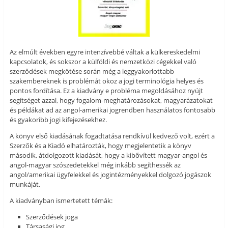
Az elmúlt években egyre intenzívebbé váltak a külkereskedelmi
kapcsolatok, és sokszor a külföldi és nemzetközi cégekkel való
szerződések megkötése során még a leggyakorlottabb
szakembereknek is problémát okoz a jogi terminológia helyes és
pontos fordítása. Ez a kiadvány e probléma megoldásához nyújt
segítséget azzal, hogy fogalom-meghatározásokat, magyarázatokat
és példákat ad az angol-amerikai jogrendben használatos fontosabb
és gyakoribb jogi kifejezésekhez.
A könyv első kiadásának fogadtatása rendkívül kedvező volt, ezért a
Szerzők és a Kiadó elhatározták, hogy megjelentetik a könyv
második, átdolgozott kiadását, hogy a kibővített magyar-angol és
angol-magyar szószedetekkel még inkább segíthessék az
angol/amerikai ügyfelekkel és jogintézményekkel dolgozó jogászok
munkáját.
A kiadványban ismertetett témák:
Szerződések joga
Társasági jog