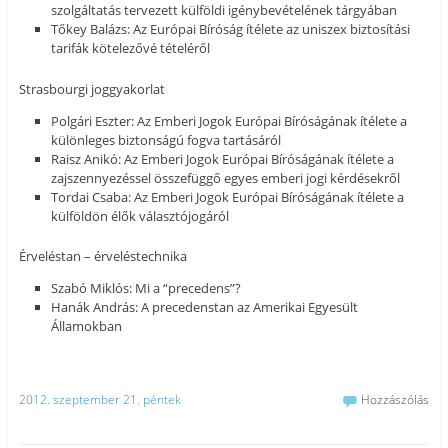
szolgáltatás tervezett külföldi igénybevételének tárgyában
Tőkey Balázs: Az Európai Bíróság ítélete az uniszex biztosítási
tarifák kötelezővé tételéről
Strasbourgi joggyakorlat
Polgári Eszter: Az Emberi Jogok Európai Bíróságának ítélete a
különleges biztonságú fogva tartásáról
Raisz Anikó: Az Emberi Jogok Európai Bíróságának ítélete a
zajszennyezéssel összefüggő egyes emberi jogi kérdésekről
Tordai Csaba: Az Emberi Jogok Európai Bíróságának ítélete a
külföldön élők választójogáról
Érveléstan – érveléstechnika
Szabó Miklós: Mi a “precedens”?
Hanák András: A precedenstan az Amerikai Egyesült
Államokban
2012. szeptember 21. péntek
Hozzászólás