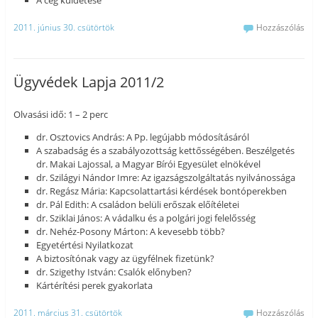
A cég küldetése
2011. június 30. csütörtök
Hozzászólás
Ügyvédek Lapja 2011/2
Olvasási idő: 1 – 2 perc
dr. Osztovics András: A Pp. legújabb módosításáról
A szabadság és a szabályozottság kettősségében. Beszélgetés
dr. Makai Lajossal, a Magyar Bírói Egyesület elnökével
dr. Szilágyi Nándor Imre: Az igazságszolgáltatás nyilvánossága
dr. Regász Mária: Kapcsolattartási kérdések bontóperekben
dr. Pál Edith: A családon belüli erőszak előítéletei
dr. Sziklai János: A vádalku és a polgári jogi felelősség
dr. Nehéz-Posony Márton: A kevesebb több?
Egyetértési Nyilatkozat
A biztosítónak vagy az ügyfélnek fizetünk?
dr. Szigethy István: Csalók előnyben?
Kártérítési perek gyakorlata
2011. március 31. csütörtök
Hozzászólás