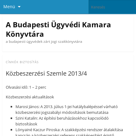
Menü
A Budapesti Ügyvédi Kamara
Könyvtára
a budapesti ügyvédek zárt jogi szakkönyvtára
CÍMKÉK
BIZTOSÍTÁS
Közbeszerzési Szemle 2013/4
Olvasási idő: 1 – 2 perc
Közbeszerzési aktualitások
Marosi János: A 2013. július 1-jei hatálybalépéssel várható
közbeszerzési jogszabályi módosítások bemutatása
Szini Katalin: Az építési beruházásokhoz kapcsolódó
biztosítások
Lónyainé Kaczur Piroska: A szakképzési rendszer átalakítása
kapcsán a közbeszerzési referens szakképesítést érintő