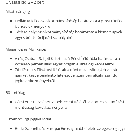
Olvasási idő: 2 – 2 perc
Alkotmányjog
Hollán Miklós: Az Alkotmánybíróság határozata a prostitúciós
bűncselekményekről
Tóth Mihály: Az Alkotmánybíróság határozata a kiemelt ügyek
egyes büntetőeljárási szabályairól
Magánjog és Munkajog
Virág Csaba – Szigeti Krisztina: A Pécsi Ítélőtábla határozata a
kötelező perben állás egyes polgári eljárásjogi kérdéseiről
Ződi Zsolt: A Fővárosi Ítélőtábla döntése a csődeljárás során
igényét késve bejelentő hitelezővel szemben alkalmazandó
jogkövetkezményekről
Büntetőjog
Gácsi Anett Erzsébet: A Debreceni Ítélőtábla döntése a tanúzási
mentesség következményeiről
Luxembourgi joggyakorlat
Berki Gabriella: Az Európai Bíróság újabb ítélete az egészségügyi