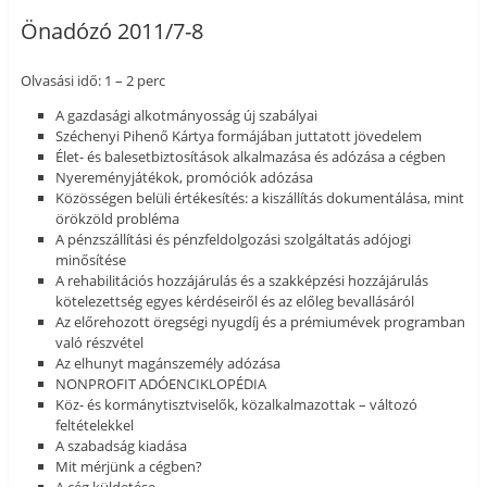
Önadózó 2011/7-8
Olvasási idő: 1 – 2 perc
A gazdasági alkotmányosság új szabályai
Széchenyi Pihenő Kártya formájában juttatott jövedelem
Élet- és balesetbiztosítások alkalmazása és adózása a cégben
Nyereményjátékok, promóciók adózása
Közösségen belüli értékesítés: a kiszállítás dokumentálása, mint
örökzöld probléma
A pénzszállítási és pénzfeldolgozási szolgáltatás adójogi
minősítése
A rehabilitációs hozzájárulás és a szakképzési hozzájárulás
kötelezettség egyes kérdéseiről és az előleg bevallásáról
Az előrehozott öregségi nyugdíj és a prémiumévek programban
való részvétel
Az elhunyt magánszemély adózása
NONPROFIT ADÓENCIKLOPÉDIA
Köz- és kormánytisztviselők, közalkalmazottak – változó
feltételekkel
A szabadság kiadása
Mit mérjünk a cégben?