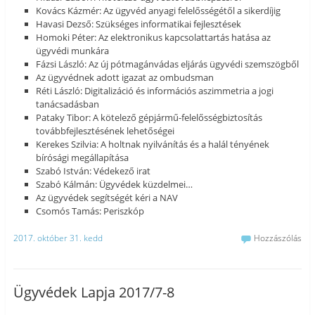
Kovács Kázmér: Az ügyvéd anyagi felelősségétől a sikerdíjig
Havasi Dezső: Szükséges informatikai fejlesztések
Homoki Péter: Az elektronikus kapcsolattartás hatása az
ügyvédi munkára
Fázsi László: Az új pótmagánvádas eljárás ügyvédi szemszögből
Az ügyvédnek adott igazat az ombudsman
Réti László: Digitalizáció és információs aszimmetria a jogi
tanácsadásban
Pataky Tibor: A kötelező gépjármű-felelősségbiztosítás
továbbfejlesztésének lehetőségei
Kerekes Szilvia: A holtnak nyilvánítás és a halál tényének
bírósági megállapítása
Szabó István: Védekező irat
Szabó Kálmán: Ügyvédek küzdelmei…
Az ügyvédek segítségét kéri a NAV
Csomós Tamás: Periszkóp
2017. október 31. kedd
Hozzászólás
Ügyvédek Lapja 2017/7-8