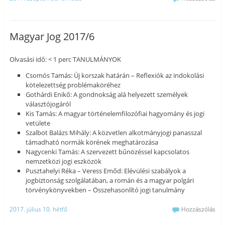
Magyar Jog 2017/6
Olvasási idő: < 1 perc TANULMÁNYOK
Csomós Tamás: Új korszak határán – Reflexiók az indokolási
kötelezettség problémaköréhez
Gothárdi Enikő: A gondnokság alá helyezett személyek
választójogáról
Kis Tamás: A magyar történelemfilozófiai hagyomány és jogi
vetülete
Szalbot Balázs Mihály: A közvetlen alkotmányjogi panasszal
támadható normák körének meghatározása
Nagycenki Tamás: A szervezett bűnözéssel kapcsolatos
nemzetközi jogi eszközök
Pusztahelyi Réka – Veress Emőd: Elévülési szabályok a
jogbiztonság szolgálatában, a román és a magyar polgári
törvénykönyvekben – Összehasonlító jogi tanulmány
2017. július 10. hétfő
Hozzászólás