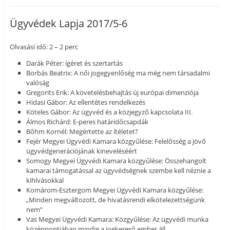
Ügyvédek Lapja 2017/5-6
Olvasási idő: 2 – 2 perc
Darák Péter: ígéret és szertartás
Borbás Beatrix: A női jogegyenlőség ma még nem társadalmi
valóság
Gregorits Erik: A követelésbehajtás új európai dimenziója
Hidasi Gábor: Az ellentétes rendelkezés
Köteles Gábor: Az ügyvéd és a közjegyző kapcsolata III.
Álmos Richárd: E-peres határidőcsapdák
Bőhm Kornél: Megértette az ítéletet?
Fejér Megyei Ügyvédi Kamara közgyűlése: Felelősség a jövő
ügyvédgenerációjának kineveléséért
Somogy Megyei Ügyvédi Kamara közgyűlése: Összehangolt
kamarai támogatással az ügyvédségnek szembe kell néznie a
kihívásokkal
Komárom-Esztergom Megyei Ügyvédi Kamara közgyűlése:
„Minden megváltozott, de hivatásrendi elkötelezettségünk
nem”
Vas Megyei Ügyvédi Kamara: Közgyűlése: Az ügyvédi munka
középpontjában mindig a jogkereső ember áll