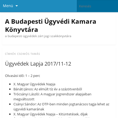
Menü
A Budapesti Ügyvédi Kamara
Könyvtára
a budapesti ügyvédek zárt jogi szakkönyvtára
CÍMKÉK
CSOMÓS TAMÁS
Ügyvédek Lapja 2017/11-12
Olvasási idő: 1 – 2 perc
X. Magyar Ügyvédek Napja
Bánáti János: Az elmúlt tíz év a százötvenből
Trócsányi László: A magyar jogrendszer alapjaiban
megváltozott
Csányi Sándor: Az OTP-ben minden jogtanácsos tagja lehet az
ügyvédi kamarának
X. Magyar Ügyvédek Napja – Kitüntetések, díjak