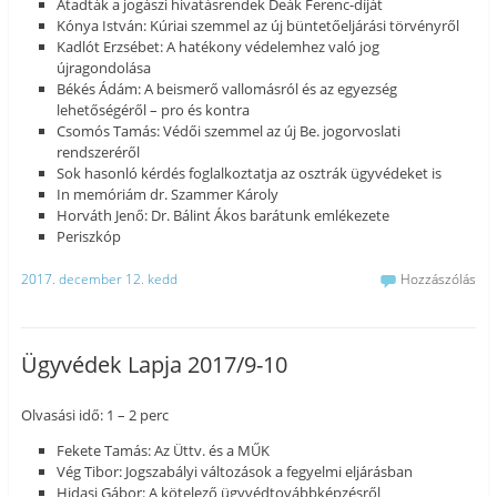
Átadták a jogászi hivatásrendek Deák Ferenc-díját
Kónya István: Kúriai szemmel az új büntetőeljárási törvényről
Kadlót Erzsébet: A hatékony védelemhez való jog
újragondolása
Békés Ádám: A beismerő vallomásról és az egyezség
lehetőségéről – pro és kontra
Csomós Tamás: Védői szemmel az új Be. jogorvoslati
rendszeréről
Sok hasonló kérdés foglalkoztatja az osztrák ügyvédeket is
In memóriám dr. Szammer Károly
Horváth Jenő: Dr. Bálint Ákos barátunk emlékezete
Periszkóp
2017. december 12. kedd
Hozzászólás
Ügyvédek Lapja 2017/9-10
Olvasási idő: 1 – 2 perc
Fekete Tamás: Az Üttv. és a MŰK
Vég Tibor: Jogszabályi változások a fegyelmi eljárásban
Hidasi Gábor: A kötelező ügyvédtovábbképzésről