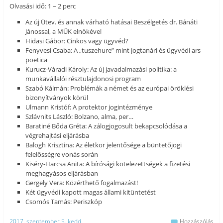
Olvasási idő: 1 – 2 perc
Az új Ütev. és annak várható hatásai Beszélgetés dr. Bánáti
Jánossal, a MŰK elnökével
Hidasi Gábor: Cinkos vagy ügyvéd?
Fenyvesi Csaba: A „tuszehure” mint jogtanári és ügyvédi ars
poetica
Kurucz-Váradi Károly: Az új javadalmazási politika: a
munkavállalói résztulajdonosi program
Szabó Kálmán: Problémák a német és az európai öröklési
bizonyítványok körül
Ulmann Kristóf: A protektor jogintézménye
Szlávnits László: Bolzano, alma, per…
Baratiné Bőda Gréta: A zálogjogosult bekapcsolódása a
végrehajtási eljárásba
Balogh Krisztina: Az életkor jelentősége a büntetőjogi
felelősségre vonás során
Kiséry-Harcsa Anita: A bírósági kötelezettségek a fizetési
meghagyásos eljárásban
Gergely Vera: Közérthető fogalmazást!
Két ügyvédi kapott magas állami kitüntetést
Csomós Tamás: Periszkóp
2017. szeptember 5. kedd
Hozzászólás