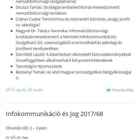
nemzetbiztonsági szolgálatoknál
Drusza Tamás: Stratégiai emberierőforrás-menedzsment
nemzetbiztonsági területen
Csányi Csaba: Terrorizmus és szervezett bűnözés, avagy profit
vs. ideológia?
Nagyné Dr. Takács Veronika: Információbiztonsági
kockázatmenedzsment a Nemzeti Infokommunikációs
Szolgáltató Zrt. szemszögéből a terrorelhárítás jelenlegi és
jövőbeni rendszerében
Dornfeld László: A kibertérben elkövetett bűncselekményekkel
összefüggésben alkalmazható kényszerintézkedések
Tanulságos Nyomozások
Bezsenyi Tamás: Az első magyar sorozatgyilkos bérgyilkosságai
II.
2019. április 30. kedd
Hozzászólás
Infokommunikáció és Jog 2017/68
Olvasási idő: 2 – 3 perc
ELSŐ OLDAL