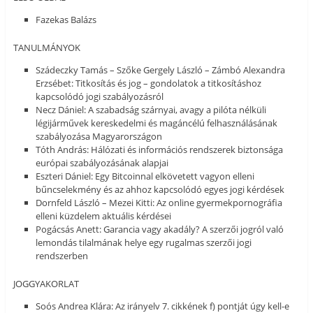
Fazekas Balázs
TANULMÁNYOK
Szádeczky Tamás – Szőke Gergely László – Zámbó Alexandra
Erzsébet: Titkosítás és jog – gondolatok a titkosításhoz
kapcsolódó jogi szabályozásról
Necz Dániel: A szabadság szárnyai, avagy a pilóta nélküli
légijárművek kereskedelmi és magáncélú felhasználásának
szabályozása Magyarországon
Tóth András: Hálózati és információs rendszerek biztonsága
európai szabályozásának alapjai
Eszteri Dániel: Egy Bitcoinnal elkövetett vagyon elleni
bűncselekmény és az ahhoz kapcsolódó egyes jogi kérdések
Dornfeld László – Mezei Kitti: Az online gyermekpornográfia
elleni küzdelem aktuális kérdései
Pogácsás Anett: Garancia vagy akadály? A szerzői jogról való
lemondás tilalmának helye egy rugalmas szerzői jogi
rendszerben
JOGGYAKORLAT
Soós Andrea Klára: Az irányelv 7. cikkének f) pontját úgy kell-e