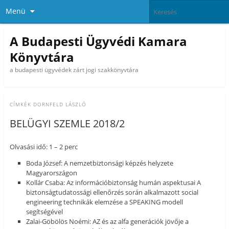
Menü
A Budapesti Ügyvédi Kamara
Könyvtára
a budapesti ügyvédek zárt jogi szakkönyvtára
CÍMKÉK
DORNFELD LÁSZLÓ
BELÜGYI SZEMLE 2018/2
Olvasási idő: 1 – 2 perc
Boda József: A nemzetbiztonsági képzés helyzete
Magyarországon
Kollár Csaba: Az információbiztonság humán aspektusai A
biztonságtudatossági ellenőrzés során alkalmazott social
engineering technikák elemzése a SPEAKING modell
segítségével
Zalai-Göbölös Noémi: AZ és az alfa generációk jövője a