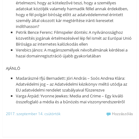
értelmezni, hogy az kötelezővé teszi, hogy a személyes
adatokat közöljék valamely harmadik féllel annak érdekében,
hogy e fél polgári bíróság előtt az adatvédelemmel érintett
személy által okozott kár megtérítése iránti keresetet
indíthasson?
Petrik Bence Ferenc: Filmspeler döntés: A nyilvánossághoz
közvetítés jogának értelmezésével lép fel ismét az Európai Unió
Bírósága az internetes kalózkodás ellen
Verebics János: A magánszemélyek névoltalmának kérdései a
hazai domainregisztráció újabb gyakorlatában
AJÁNLÓ
Madarászné Ifjú Bernadett: Jóri András – Soós Andrea Klára:
Adatvédelmi jog – az Adatvédelmi kézikönyv méltó utódja az
EU adatvédelmi rendelet szabályaival fűszerezve
Varga Árpád: Yvonne Jewkes: Media and Crime – Egy kiváló
összefoglaló a média és a bűnözés mai viszonyrendszeréről
2017. szeptember 14. csütörtök
Hozzászólás