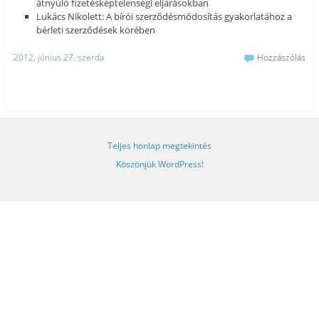
átnyúló fizetésképtelenségi eljárásokban
Lukács Nikolett: A bírói szerződésmódosítás gyakorlatához a
bérleti szerződések körében
2012. június 27. szerda
Hozzászólás
Teljes honlap megtekintés
Köszönjük WordPress!