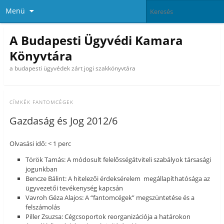
Menü
A Budapesti Ügyvédi Kamara
Könyvtára
a budapesti ügyvédek zárt jogi szakkönyvtára
CÍMKÉK
FANTOMCÉGEK
Gazdaság és Jog 2012/6
Olvasási idő: < 1 perc
Török Tamás: A módosult felelősségátviteli szabályok társasági
jogunkban
Bencze Bálint: A hitelezői érdeksérelem megállapíthatósága az
ügyvezetői tevékenység kapcsán
Vavroh Géza Alajos: A “fantomcégek” megszüntetése és a
felszámolás
Piller Zsuzsa: Cégcsoportok reorganizációja a határokon