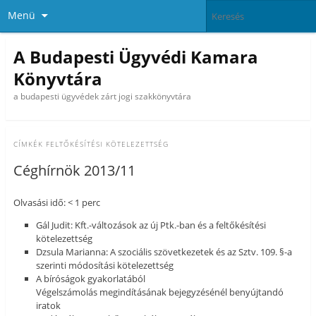
Menü
A Budapesti Ügyvédi Kamara
Könyvtára
a budapesti ügyvédek zárt jogi szakkönyvtára
CÍMKÉK
FELTŐKÉSÍTÉSI KÖTELEZETTSÉG
Céghírnök 2013/11
Olvasási idő: < 1 perc
Gál Judit: Kft.-változások az új Ptk.-ban és a feltőkésítési
kötelezettség
Dzsula Marianna: A szociális szövetkezetek és az Sztv. 109. §-a
szerinti módosítási kötelezettség
A bíróságok gyakorlatából
Végelszámolás megindításának bejegyzésénél benyújtandó
iratok