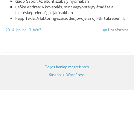
Gadó Gábor: Az eltűnt szabály nyomában
Csőke Andrea: A követelés, mint vagyontárgy átadása a
fizetésképtelenségi eljárásokban
Papp Tekla: A faktoring-szerződés jövője az új Ptk. tükrében II.
2014. január 13. hétfő
Hozzászólás
Teljes honlap megtekintés
Köszönjük WordPress!