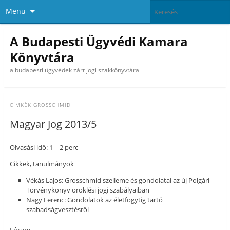
Menü
A Budapesti Ügyvédi Kamara
Könyvtára
a budapesti ügyvédek zárt jogi szakkönyvtára
CÍMKÉK
GROSSCHMID
Magyar Jog 2013/5
Olvasási idő: 1 – 2 perc
Cikkek, tanulmányok
Vékás Lajos: Grosschmid szelleme és gondolatai az új Polgári
Törvénykönyv öröklési jogi szabályaiban
Nagy Ferenc: Gondolatok az életfogytig tartó
szabadságvesztésről