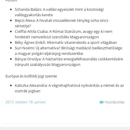
Fórum
Schanda Balázs: A vallási egyesület mint a közösségi
vallásgyakorlás kerete
Bejczi Alexa: A hivatali visszaélésnek tényleg soha sincs
sértettje?
Cséffai Attila Csaba: A Római Statútum, avagy egy ki nem
hirdetett nemzetközi szerződés Magyarországon
Béky Ágnes Enikő: Alternatív vitarendezés a sport világában
Suri Noémi: Új alternatíva? Bírósági mediáció beilleszthetősége
a magyar polgári eljárásjog rendszerébe
Bányai Orsolya: A háztartási energiafelhasználás csökkentésére
irányuló szabályozás Magyarországon
Európai és külföldi jogi szemle
Kaliczka Alexandra: A végrehajthatóvá nyilvánítás a német és az
osztrák jogban
2013. október 18. péntek
Hozzászólás