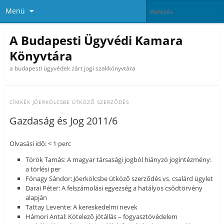
Menü
A Budapesti Ügyvédi Kamara
Könyvtára
a budapesti ügyvédek zárt jogi szakkönyvtára
CÍMKÉK
JÓERKÖLCSBE ÜTKÖZŐ SZERZŐDÉS
Gazdaság és Jog 2011/6
Olvasási idő: < 1 perc
Török Tamás: A magyar társasági jogból hiányzó jogintézmény:
a törlési per
Fónagy Sándor: Jóerkölcsbe ütköző szerződés vs. csalárd ügylet
Darai Péter: A felszámolási egyezség a hatályos csődtörvény
alapján
Tattay Levente: A kereskedelmi nevek
Hámori Antal: Kötelező jótállás – fogyasztóvédelem