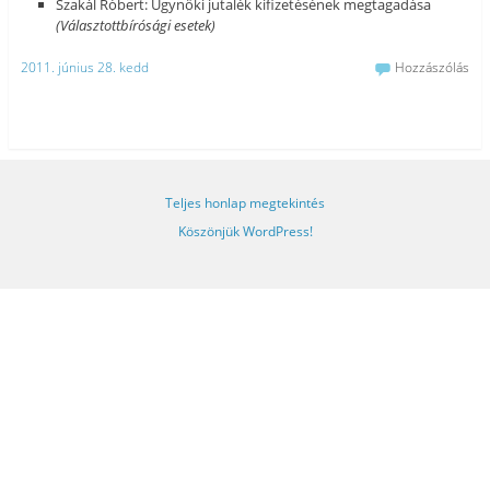
Szakál Róbert: Ügynöki jutalék kifizetésének megtagadása
(Választottbírósági esetek)
2011. június 28. kedd
Hozzászólás
Teljes honlap megtekintés
Köszönjük WordPress!