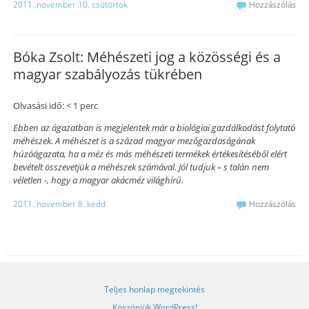
2011. november 10. csütörtök
Hozzászólás
Bóka Zsolt: Méhészeti jog a közösségi és a
magyar szabályozás tükrében
Olvasási idő: < 1 perc
Ebben az ágazatban is megjelentek már a biológiai gazdálkodást folytató
méhészek. A méhészet is a század magyar mezőgazdaságának
húzóágazata, ha a méz és más méhészeti termékek értékesítéséből elért
bevételt összevetjük a méhészek számával. Jól tudjuk – s talán nem
véletlen -, hogy a magyar akácméz világhírű.
2011. november 8. kedd
Hozzászólás
Teljes honlap megtekintés
Köszönjük WordPress!