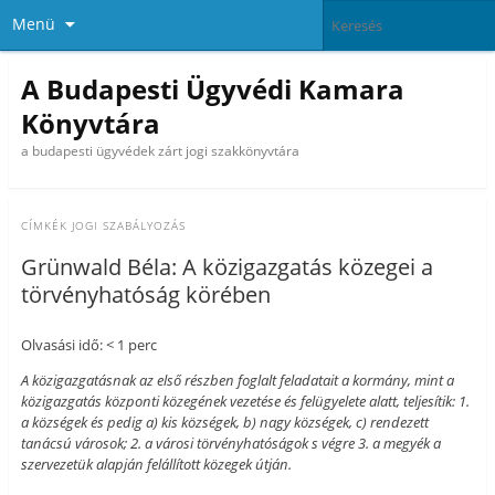
Menü
A Budapesti Ügyvédi Kamara
Könyvtára
a budapesti ügyvédek zárt jogi szakkönyvtára
CÍMKÉK
JOGI SZABÁLYOZÁS
Grünwald Béla: A közigazgatás közegei a
törvényhatóság körében
Olvasási idő: < 1 perc
A közigazgatásnak az első részben foglalt feladatait a kormány, mint a
közigazgatás központi közegének vezetése és felügyelete alatt, teljesítik: 1.
a községek és pedig a) kis községek, b) nagy községek, c) rendezett
tanácsú városok; 2. a városi törvényhatóságok s végre 3. a megyék a
szervezetük alapján felállított közegek útján.