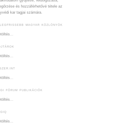
akirodalom gyűjtése, feldolgozása,
gőrzése és hozzáférhetővé tétele az
yvédi kar tagjai számára.
 LEGFRISSEBB MAGYAR KÖZLÖNYÖK
töltés...
OJTÁROK
töltés...
SZER.INT
töltés...
OGI FÓRUM PUBLIKÁCIÓK
töltés...
OGIQ
töltés...