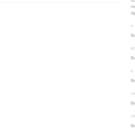
sz
me
üg
A
Be
B
Be
E.
Be
J
Be
J
Be