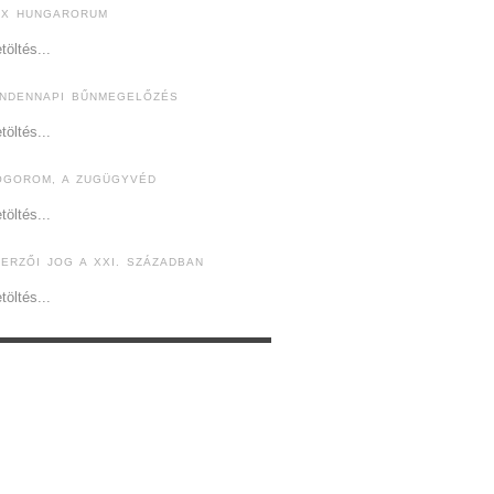
EX HUNGARORUM
töltés...
INDENNAPI BŰNMEGELŐZÉS
töltés...
ÓGOROM, A ZUGÜGYVÉD
töltés...
ZERZŐI JOG A XXI. SZÁZADBAN
töltés...