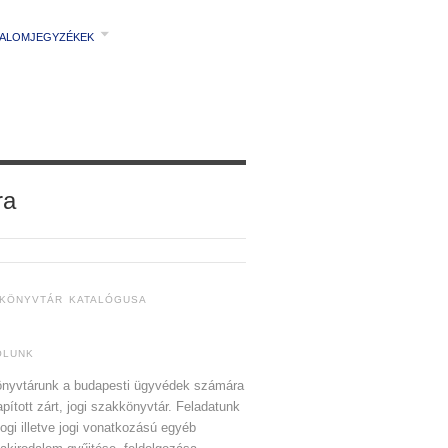
TALOMJEGYZÉKEK
ra
 KÖNYVTÁR KATALÓGUSA
ÓLUNK
nyvtárunk a budapesti ügyvédek számára
apított zárt, jogi szakkönyvtár. Feladatunk
jogi illetve jogi vonatkozású egyéb