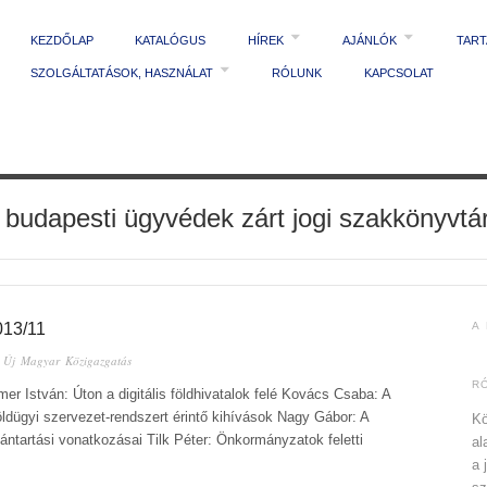
KEZDŐLAP
KATALÓGUS
HÍREK
AJÁNLÓK
TAR
SZOLGÁLTATÁSOK, HASZNÁLAT
RÓLUNK
KAPCSOLAT
 budapesti ügyvédek zárt jogi szakkönyvtá
13/11
A
n
Új Magyar Közigazgatás
R
er István: Úton a digitális földhivatalok felé Kovács Csaba: A
földügyi szervezet-rendszert érintő kihívások Nagy Gábor: A
Kö
vántartási vonatkozásai Tilk Péter: Önkormányzatok feletti
al
a 