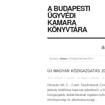
A BUDAPESTI
ÜGYVÉDI
KAMARA
KÖNYVTÁRA
a
Browse:
Home
»
Körblné Németh Éva
ÚJ MAGYAR KÖZIGAZGATÁS 20
2014. február 7. péntek
· by
Aranyos Nándor
· i
Olvasási idő: 2 – 2 perc Tanulmányok Czím
járások felállítása kapcsán jelentkező, a 
közigazgatás átalakításának ingatlan-nyil
törvényességi és alkotmányossági…