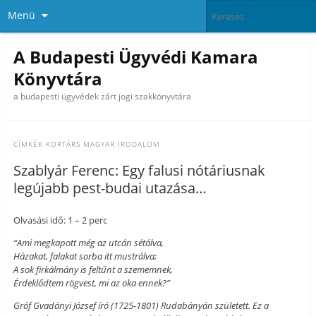
Menü
A Budapesti Ügyvédi Kamara
Könyvtára
a budapesti ügyvédek zárt jogi szakkönyvtára
CÍMKÉK
KORTÁRS MAGYAR IRODALOM
Szablyár Ferenc: Egy falusi nótáriusnak
legújabb pest-budai utazása…
Olvasási idő: 1 – 2 perc
“Ami megkapott még az utcán sétálva,
Házakat, falakat sorba itt mustrálva;
A sok firkálmány is feltűnt a szememnek,
Érdeklődtem rögvest, mi az oka ennek?”
Gróf Gvadányi József író (1725-1801) Rudabányán született. Ez a