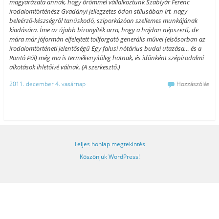
magyarázata annak, hogy örömmel vállalkoztunk Szablyár Ferenc
irodalomtörténész Gvadányi jellegzetes ódon stílusában írt, nagy
beleérző-készségről tanúskodó, sziporkázóan szellemes munkájának
kiadására. Íme az újabb bizonyíték arra, hogy a hajdan népszerű, de
mára már jóformán elfelejtett tollforgató generális művei (elsősorban az
irodalomtörténeti jelentőségű Egy falusi nótárius budai utazása… és a
Rontó Pál) még ma is termékenyítőleg hatnak, és időnként szépirodalmi
alkotások ihletőivé válnak. (A szerkesztő.)
2011. december 4. vasárnap
Hozzászólás
Teljes honlap megtekintés
Köszönjük WordPress!