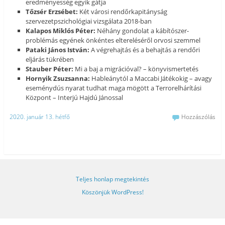
eredményesség egyik gátja
Tőzsér Erzsébet:
Két városi rendőrkapitányság
szervezetpszichológiai vizsgálata 2018-ban
Kalapos Miklós Péter:
Néhány gondolat a kábítószer-
problémás egyének önkéntes eltereléséről orvosi szemmel
Pataki János István:
A végrehajtás és a behajtás a rendőri
eljárás tükrében
Stauber Péter:
Mi a baj a migrációval? – könyvismertetés
Hornyik Zsuzsanna:
Hableánytól a Maccabi Játékokig – avagy
eseménydús nyarat tudhat maga mögött a Terrorelhárítási
Központ – Interjú Hajdú Jánossal
2020. január 13. hétfő
Hozzászólás
Teljes honlap megtekintés
Köszönjük WordPress!