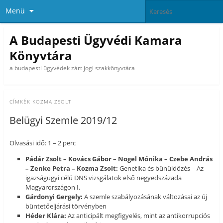
Menü
A Budapesti Ügyvédi Kamara
Könyvtára
a budapesti ügyvédek zárt jogi szakkönyvtára
CÍMKÉK
KOZMA ZSOLT
Belügyi Szemle 2019/12
Olvasási idő: 1 – 2 perc
Pádár Zsolt – Kovács Gábor – Nogel Mónika – Czebe András
– Zenke Petra – Kozma Zsolt:
Genetika és bűnüldözés – Az
igazságügyi célú DNS vizsgálatok első negyedszázada
Magyarországon I.
Gárdonyi Gergely:
A szemle szabályozásának változásai az új
büntetőeljárási törvényben
Héder Klára:
Az anticipált megfigyelés, mint az antikorrupciós