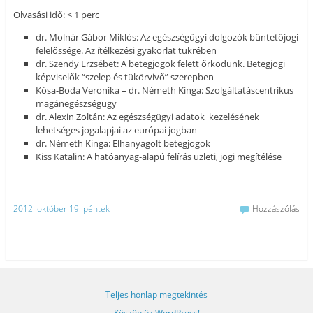
Olvasási idő: < 1 perc
dr. Molnár Gábor Miklós: Az egészségügyi dolgozók büntetőjogi
felelőssége. Az ítélkezési gyakorlat tükrében
dr. Szendy Erzsébet: A betegjogok felett őrködünk. Betegjogi
képviselők “szelep és tükörvivő” szerepben
Kósa-Boda Veronika – dr. Németh Kinga: Szolgáltatáscentrikus
magánegészségügy
dr. Alexin Zoltán: Az egészségügyi adatok kezelésének
lehetséges jogalapjai az európai jogban
dr. Németh Kinga: Elhanyagolt betegjogok
Kiss Katalin: A hatóanyag-alapú felírás üzleti, jogi megítélése
2012. október 19. péntek
Hozzászólás
Teljes honlap megtekintés
Köszönjük WordPress!