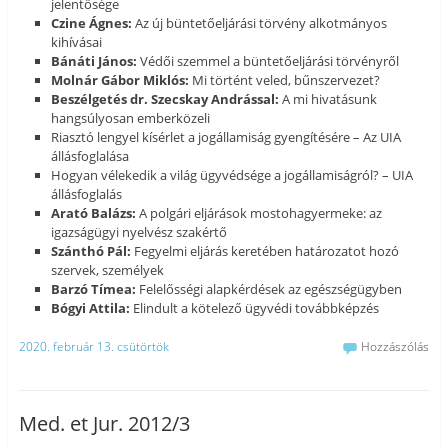
jelentősége
Czine Ágnes:
Az új büntetőeljárási törvény alkotmányos
kihívásai
Bánáti János:
Védői szemmel a büntetőeljárási törvényről
Molnár Gábor Miklós:
Mi történt veled, bűnszervezet?
Beszélgetés dr. Szecskay Andrással:
A mi hivatásunk
hangsúlyosan emberközeli
Riasztó lengyel kísérlet a jogállamiság gyengítésére – Az UIA
állásfoglalása
Hogyan vélekedik a világ ügyvédsége a jogállamiságról? – UIA
állásfoglalás
Arató Balázs:
A polgári eljárások mostohagyermeke: az
igazságügyi nyelvész szakértő
Szánthó Pál:
Fegyelmi eljárás keretében határozatot hozó
szervek, személyek
Barzó Tímea:
Felelősségi alapkérdések az egészségügyben
Bógyi Attila:
Elindult a kötelező ügyvédi továbbképzés
2020. február 13. csütörtök
Hozzászólás
Med. et Jur. 2012/3