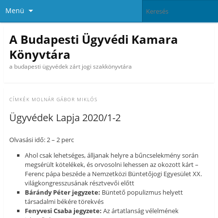
Menü
A Budapesti Ügyvédi Kamara
Könyvtára
a budapesti ügyvédek zárt jogi szakkönyvtára
CÍMKÉK
MOLNÁR GÁBOR MIKLÓS
Ügyvédek Lapja 2020/1-2
Olvasási idő: 2 – 2 perc
Ahol csak lehetséges, álljanak helyre a bűncselekmény során
megsérült kötelékek, és orvosolni lehessen az okozott kárt –
Ferenc pápa beszéde a Nemzetközi Büntetőjogi Egyesület XX.
világkongresszusának résztvevői előtt
Bárándy Péter jegyzete:
Büntető populizmus helyett
társadalmi békére törekvés
Fenyvesi Csaba jegyzete:
Az ártatlanság vélelmének