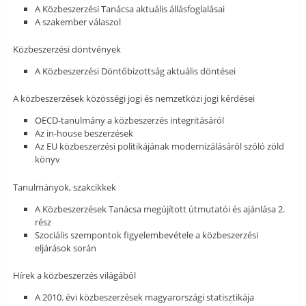
A Közbeszerzési Tanácsa aktuális állásfoglalásai
A szakember válaszol
Közbeszerzési döntvények
A Közbeszerzési Döntőbizottság aktuális döntései
A közbeszerzések közösségi jogi és nemzetközi jogi kérdései
OECD-tanulmány a közbeszerzés integritásáról
Az in-house beszerzések
Az EU közbeszerzési politikájának modernizálásáról szóló zöld
könyv
Tanulmányok, szakcikkek
A Közbeszerzések Tanácsa megújított útmutatói és ajánlása 2.
rész
Szociális szempontok figyelembevétele a közbeszerzési
eljárások során
Hírek a közbeszerzés világából
A 2010. évi közbeszerzések magyarországi statisztikája