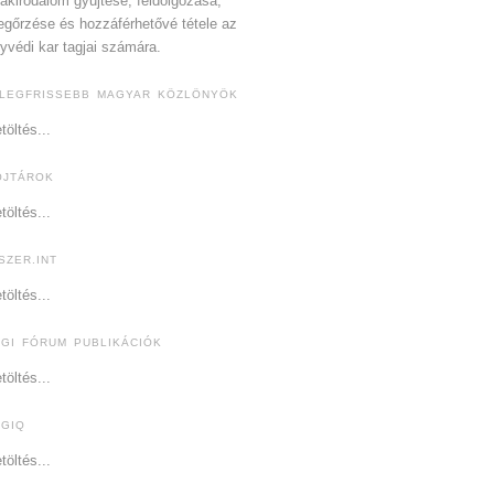
akirodalom gyűjtése, feldolgozása,
gőrzése és hozzáférhetővé tétele az
yvédi kar tagjai számára.
 LEGFRISSEBB MAGYAR KÖZLÖNYÖK
töltés...
OJTÁROK
töltés...
SZER.INT
töltés...
OGI FÓRUM PUBLIKÁCIÓK
töltés...
OGIQ
töltés...