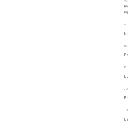
sz
me
üg
A
Be
B
Be
E.
Be
J
Be
J
Be