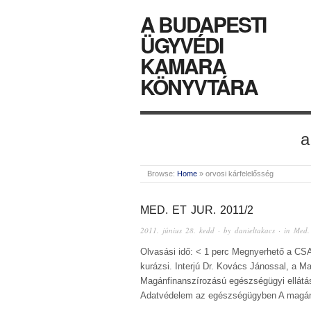
A BUDAPESTI
ÜGYVÉDI
KAMARA
KÖNYVTÁRA
a
Browse:
Home
»
orvosi kárfelelősség
MED. ET JUR. 2011/2
2011. június 28. kedd
· by
danieltakacs
· in
Med. 
Olvasási idő: < 1 perc Megnyerhető a CSAT
kurázsi. Interjú Dr. Kovács Jánossal, a
Magánfinanszírozású egészségügyi ellátáso
Adatvédelem az egészségügyben A magánp