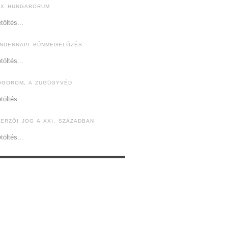
EX HUNGARORUM
töltés...
INDENNAPI BŰNMEGELŐZÉS
töltés...
ÓGOROM, A ZUGÜGYVÉD
töltés...
ZERZŐI JOG A XXI. SZÁZADBAN
töltés...