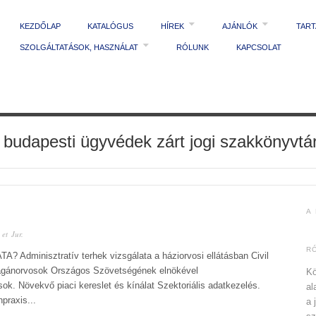
KEZDŐLAP
KATALÓGUS
HÍREK
AJÁNLÓK
TAR
SZOLGÁLTATÁSOK, HASZNÁLAT
RÓLUNK
KAPCSOLAT
 budapesti ügyvédek zárt jogi szakkönyvtá
A
et Jur.
R
A? Adminisztratív terhek vizsgálata a háziorvosi ellátásban Civil
 Magánorvosok Országos Szövetségének elnökével
Kö
k. Növekvő piaci kereslet és kínálat Szektoriális adatkezelés.
al
raxis...
a 