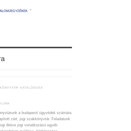
TALOMJEGYZÉKEK
ra
 KÖNYVTÁR KATALÓGUSA
ÓLUNK
nyvtárunk a budapesti ügyvédek számára
apított zárt, jogi szakkönyvtár. Feladatunk
jogi illetve jogi vonatkozású egyéb