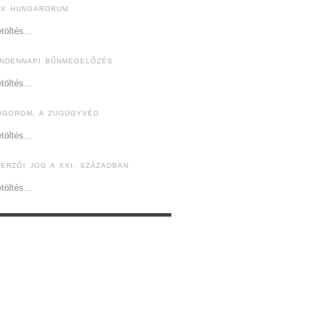
EX HUNGARORUM
töltés...
INDENNAPI BŰNMEGELŐZÉS
töltés...
ÓGOROM, A ZUGÜGYVÉD
töltés...
ZERZŐI JOG A XXI. SZÁZADBAN
töltés...