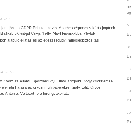
sz
me
üg
d. et Jur.
A
n, jön, jön…a GDPR Pribula László: A terhességmegszakítás jogának
ésének költségei Varga Judit: Piaci kudarcokkal tűzdelt
Be
on alapuló ellátás és az egészségügyi minőségbiztosítás
B
Be
E.
d. et Jur.
Be
 Mit tesz az Állami Egészségügyi Ellátó Központ, hogy csökkentse
elemdíj hatása az orvosi műhibaperekre Király Edit: Orvosi
J
Antónia: Változott-e a bírói gyakorlat...
Be
J
Be