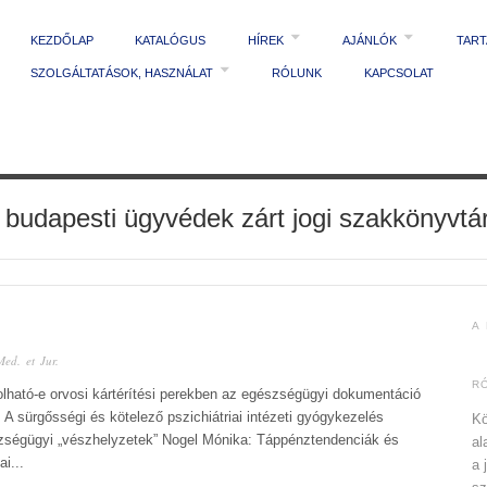
KEZDŐLAP
KATALÓGUS
HÍREK
AJÁNLÓK
TAR
SZOLGÁLTATÁSOK, HASZNÁLAT
RÓLUNK
KAPCSOLAT
 budapesti ügyvédek zárt jogi szakkönyvtá
A
Med. et Jur.
R
tolható-e orvosi kártérítési perekben az egészségügyi dokumentáció
A sürgősségi és kötelező pszichiátriai intézeti gyógykezelés
Kö
zségügyi „vészhelyzetek” Nogel Mónika: Táppénztendenciák és
al
i...
a 