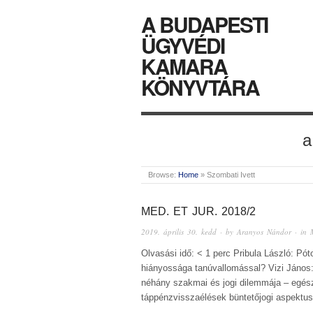
A BUDAPESTI
ÜGYVÉDI
KAMARA
KÖNYVTÁRA
a
Browse:
Home
»
Szombati Ivett
MED. ET JUR. 2018/2
2019. április 30. kedd
· by
Aranyos Nándor
· in
Olvasási idő: < 1 perc Pribula László: Pó
hiányossága tanúvallomással? Vizi János: 
néhány szakmai és jogi dilemmája – egés
táppénzvisszaélések büntetőjogi aspektusa