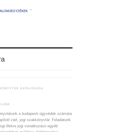
TALOMJEGYZÉKEK
ra
 KÖNYVTÁR KATALÓGUSA
ÓLUNK
nyvtárunk a budapesti ügyvédek számára
apított zárt, jogi szakkönyvtár. Feladatunk
jogi illetve jogi vonatkozású egyéb