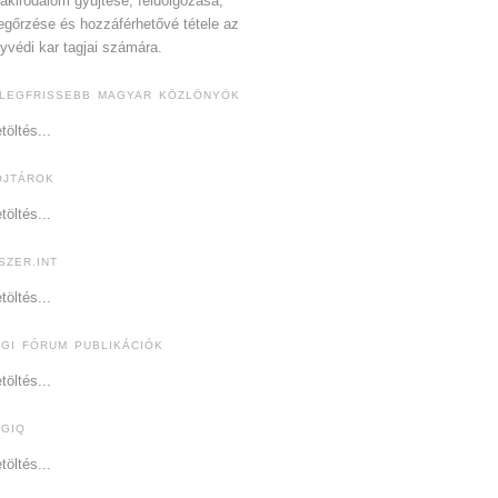
akirodalom gyűjtése, feldolgozása,
gőrzése és hozzáférhetővé tétele az
yvédi kar tagjai számára.
 LEGFRISSEBB MAGYAR KÖZLÖNYÖK
töltés...
OJTÁROK
töltés...
SZER.INT
töltés...
OGI FÓRUM PUBLIKÁCIÓK
töltés...
OGIQ
töltés...