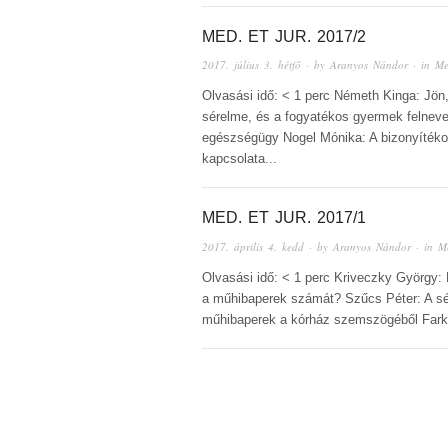
MED. ET JUR. 2017/2
2017. július 3. hétfő
· by
Aranyos Nándor
· in
Me
Olvasási idő: < 1 perc Németh Kinga: Jö
sérelme, és a fogyatékos gyermek felnevel
egészségügy Nogel Mónika: A bizonyítékok
kapcsolata...
MED. ET JUR. 2017/1
2017. április 4. kedd
· by
Aranyos Nándor
· in
Me
Olvasási idő: < 1 perc Kriveczky György:
a műhibaperek számát? Szűcs Péter: A sér
műhibaperek a kórház szemszögéből Farkas 