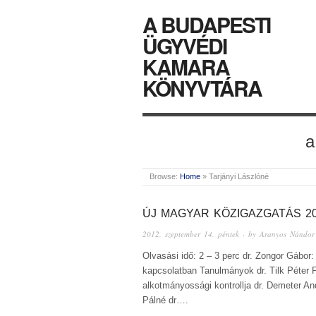
A BUDAPESTI
ÜGYVÉDI
KAMARA
KÖNYVTÁRA
a
Browse:
Home
»
Tarjányi Lászlóné
ÚJ MAGYAR KÖZIGAZGATÁS 20
2012. szeptember 14. péntek
· by
Aranyos Nándor
Olvasási idő: 2 – 3 perc dr. Zongor Gábor
kapcsolatban Tanulmányok dr. Tilk Péter 
alkotmányossági kontrollja dr. Demeter An
Pálné dr….