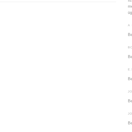
sz
me
üg
A
Be
B
Be
E.
Be
J
Be
J
Be