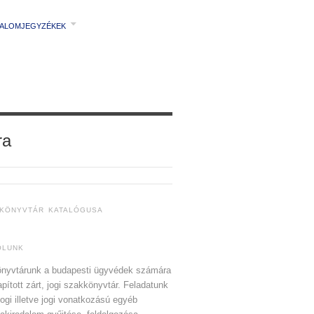
TALOMJEGYZÉKEK
ra
 KÖNYVTÁR KATALÓGUSA
ÓLUNK
nyvtárunk a budapesti ügyvédek számára
apított zárt, jogi szakkönyvtár. Feladatunk
jogi illetve jogi vonatkozású egyéb