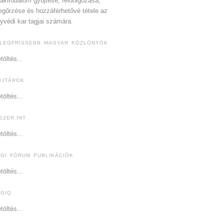
akirodalom gyűjtése, feldolgozása,
gőrzése és hozzáférhetővé tétele az
yvédi kar tagjai számára.
 LEGFRISSEBB MAGYAR KÖZLÖNYÖK
töltés...
OJTÁROK
töltés...
SZER.INT
töltés...
OGI FÓRUM PUBLIKÁCIÓK
töltés...
OGIQ
töltés...