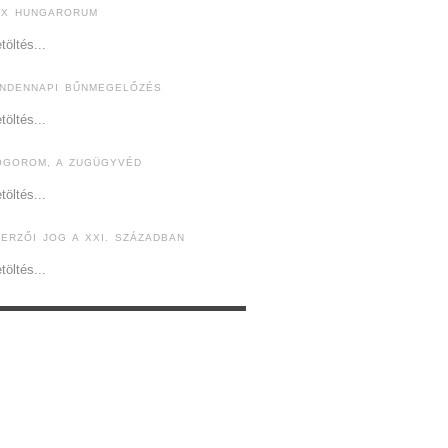
EX HUNGARORUM
töltés...
INDENNAPI BŰNMEGELŐZÉS
töltés...
ÓGOROM, A ZUGÜGYVÉD
töltés...
ZERZŐI JOG A XXI. SZÁZADBAN
töltés...