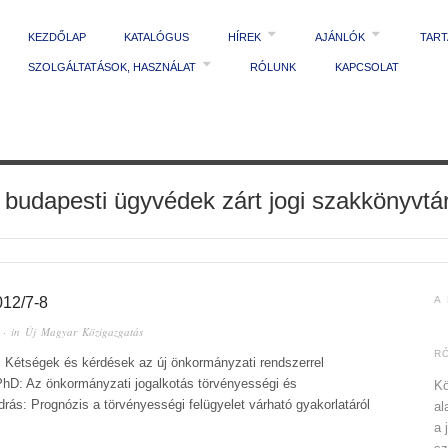
KEZDŐLAP
KATALÓGUS
HÍREK
AJÁNLÓK
TAR
SZOLGÁLTATÁSOK, HASZNÁLAT
RÓLUNK
KAPCSOLAT
 budapesti ügyvédek zárt jogi szakkönyvtá
12/7-8
A
· in
Új Magyar Közigazgatás
R
: Kétségek és kérdések az új önkormányzati rendszerrel
PhD: Az önkormányzati jogalkotás törvényességi és
Kö
drás: Prognózis a törvényességi felügyelet várható gyakorlatáról
al
a 