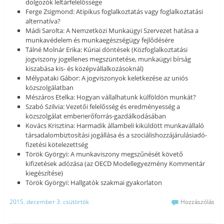
dolgozók leltárfelelőssége
Ferge Zsigmond: Atipikus foglalkoztatás vagy foglalkoztatási
alternatíva?
Mádi Sarolta: A Nemzetközi Munkaügyi Szervezet hatása a
munkavédelem és munkaegészségügy fejlődésére
Tálné Molnár Erika: Kúriai döntések (Közfoglalkoztatási
jogviszony jogellenes megszüntetése, munkaügyi bírság
kiszabása kis- és középvállalkozásoknál)
Mélypataki Gábor: A jogviszonyok keletkezése az uniós
közszolgálatban
Mészáros Etelka: Hogyan vállalhatunk külföldön munkát?
Szabó Szilvia: Vezetői felelősség és eredményesség a
közszolgálat emberierőforrás-gazdálkodásában
Kovács Krisztina: Harmadik állambeli kiküldött munkavállaló
társadalombiztosítási jogállása és a szociálishozzájárulásiadó-
fizetési kötelezettség
Török Györgyi: A munkaviszony megszűnését követő
kifizetések adózása (az OECD Modellegyezmény Kommentár
kiegészítése)
Török Györgyi: Hallgatók szakmai gyakorlaton
2015. december 3. csütörtök
Hozzászólás