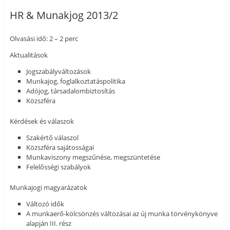
HR & Munakjog 2013/2
Olvasási idő: 2 – 2 perc
Aktualitások
Jogszabályváltozások
Munkajog, foglalkoztatáspolitika
Adójog, társadalombiztosítás
Közszféra
Kérdések és válaszok
Szakértő válaszol
Közszféra sajátosságai
Munkaviszony megszűnése, megszüntetése
Felelősségi szabályok
Munkajogi magyarázatok
Változó idők
A munkaerő-kölcsönzés változásai az új munka törvénykönyve
alapján III. rész