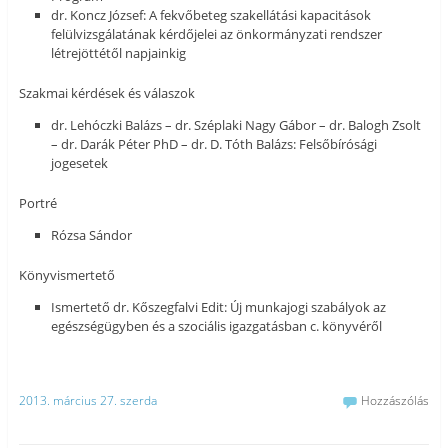
dr. Koncz József: A fekvőbeteg szakellátási kapacitások
felülvizsgálatának kérdőjelei az önkormányzati rendszer
létrejöttétől napjainkig
Szakmai kérdések és válaszok
dr. Lehóczki Balázs – dr. Széplaki Nagy Gábor – dr. Balogh Zsolt
– dr. Darák Péter PhD – dr. D. Tóth Balázs: Felsőbírósági
jogesetek
Portré
Rózsa Sándor
Könyvismertető
Ismertető dr. Kőszegfalvi Edit: Új munkajogi szabályok az
egészségügyben és a szociális igazgatásban c. könyvéről
2013. március 27. szerda
Hozzászólás