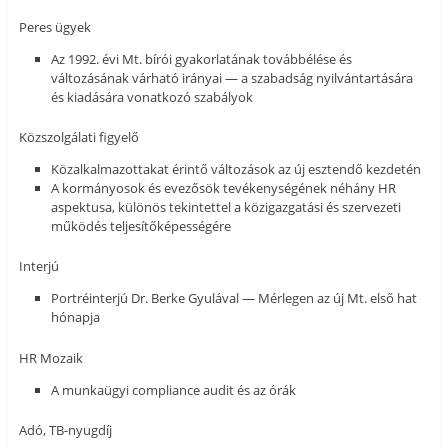
Peres ügyek
Az 1992. évi Mt. bírói gyakorlatának továbbélése és
változásának várható irányai — a szabadság nyilvántartására
és kiadására vonatkozó szabályok
Közszolgálati figyelő
Közalkalmazottakat érintő változások az új esztendő kezdetén
A kormányosok és evezősök tevékenységének néhány HR
aspektusa, különös tekintettel a közigazgatási és szervezeti
működés teljesítőképességére
Interjú
Portréinterjú Dr. Berke Gyulával — Mérlegen az új Mt. első hat
hónapja
HR Mozaik
A munkaügyi compliance audit és az órák
Adó, TB-nyugdíj