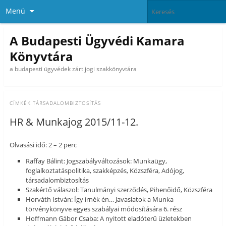
Menü
A Budapesti Ügyvédi Kamara
Könyvtára
a budapesti ügyvédek zárt jogi szakkönyvtára
CÍMKÉK
TÁRSADALOMBIZTOSÍTÁS
HR & Munkajog 2015/11-12.
Olvasási idő: 2 – 2 perc
Raffay Bálint: Jogszabályváltozások: Munkaügy,
foglalkoztatáspolitika, szakképzés, Közszféra, Adójog,
társadalombiztosítás
Szakértő válaszol: Tanulmányi szerződés, Pihenőidő, Közszféra
Horváth István: Így írnék én… Javaslatok a Munka
törvénykönyve egyes szabályai módosítására 6. rész
Hoffmann Gábor Csaba: A nyitott eladóterű üzletekben