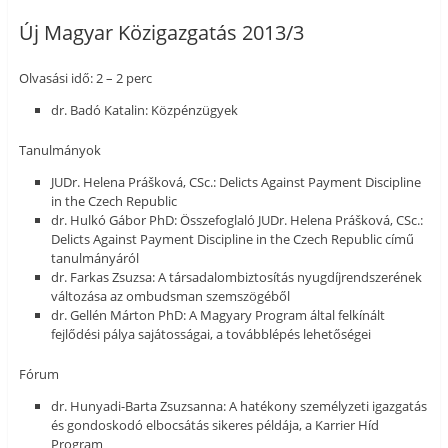
Új Magyar Közigazgatás 2013/3
Olvasási idő: 2 – 2 perc
dr. Badó Katalin: Közpénzügyek
Tanulmányok
JUDr. Helena Prášková, CSc.: Delicts Against Payment Discipline
in the Czech Republic
dr. Hulkó Gábor PhD: Összefoglaló JUDr. Helena Prášková, CSc.:
Delicts Against Payment Discipline in the Czech Republic című
tanulmányáról
dr. Farkas Zsuzsa: A társadalombiztosítás nyugdíjrendszerének
változása az ombudsman szemszögéből
dr. Gellén Márton PhD: A Magyary Program által felkínált
fejlődési pálya sajátosságai, a továbblépés lehetőségei
Fórum
dr. Hunyadi-Barta Zsuzsanna: A hatékony személyzeti igazgatás
és gondoskodó elbocsátás sikeres példája, a Karrier Híd
Program