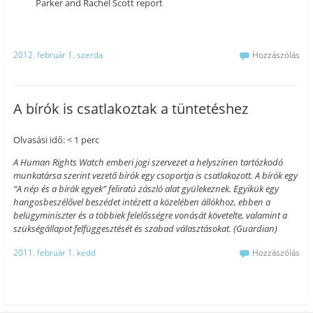
Parker and Rachel Scott report
2012. február 1. szerda
Hozzászólás
A bírók is csatlakoztak a tüntetéshez
Olvasási idő: < 1 perc
A Human Rights Watch emberi jogi szervezet a helyszínen tartózkodó
munkatársa szerint vezető bírók egy csoportja is csatlakozott. A bírók egy
“A nép és a bírák egyek” feliratú zászló alat gyülekeznek. Egyikük egy
hangosbeszélővel beszédet intézett a közelében állókhoz, ebben a
belügyminiszter és a többiek felelősségre vonását követelte, valamint a
szükségállapot felfüggesztését és szabad választásokat. (Guardian)
2011. február 1. kedd
Hozzászólás