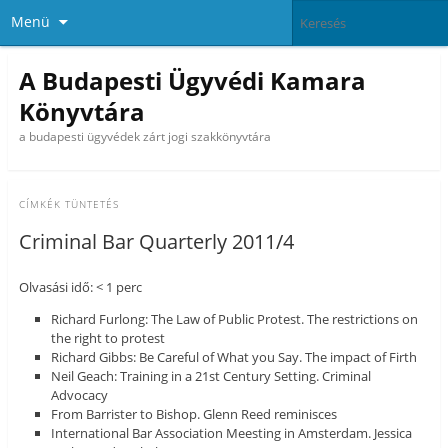
Menü
A Budapesti Ügyvédi Kamara
Könyvtára
a budapesti ügyvédek zárt jogi szakkönyvtára
CÍMKÉK
TÜNTETÉS
Criminal Bar Quarterly 2011/4
Olvasási idő: < 1 perc
Richard Furlong: The Law of Public Protest. The restrictions on
the right to protest
Richard Gibbs: Be Careful of What you Say. The impact of Firth
Neil Geach: Training in a 21st Century Setting. Criminal
Advocacy
From Barrister to Bishop. Glenn Reed reminisces
International Bar Association Meesting in Amsterdam. Jessica