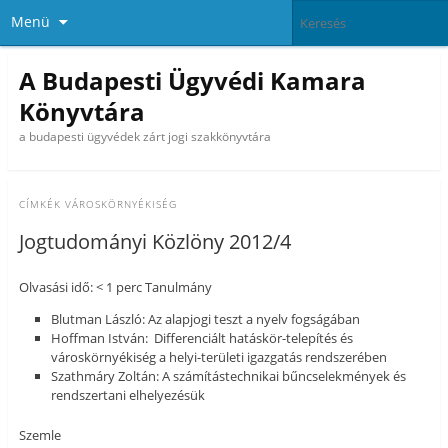
Menü
A Budapesti Ügyvédi Kamara
Könyvtára
a budapesti ügyvédek zárt jogi szakkönyvtára
CÍMKÉK
VÁROSKÖRNYÉKISÉG
Jogtudományi Közlöny 2012/4
Olvasási idő: < 1 perc Tanulmány
Blutman László: Az alapjogi teszt a nyelv fogságában
Hoffman István: Differenciált hatáskör-telepítés és
városkörnyékiség a helyi-területi igazgatás rendszerében
Szathmáry Zoltán: A számítástechnikai bűncselekmények és
rendszertani elhelyezésük
Szemle