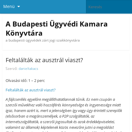
Menü
A Budapesti Ügyvédi Kamara
Könyvtára
a budapesti ügyvédek zárt jogi szakkönyvtára
Feltalálták az ausztrál viaszt?
Szerző:
danieltakacs
Olvasási idő: 1 – 2 perc
Feltalálták az ausztrál viaszt?
A fájlcserélés egyelőre megállíthatatlannak tűnik. Ez nem csupán a
szerzői művekhez való hozzáférés könnyedsége és ingyenessége miatt
igaz, hanem azért is, mert a jelenségben így vagy úgy érintett szereplők
(elsősorban a magánszemélyek, a P2P szolgáltatók, az
internetszolgáltatók, a szerzői jogosultak és azok érdekképviseletei,
valamint az államok) képtelenek közös nevezőre jutni a megoldást