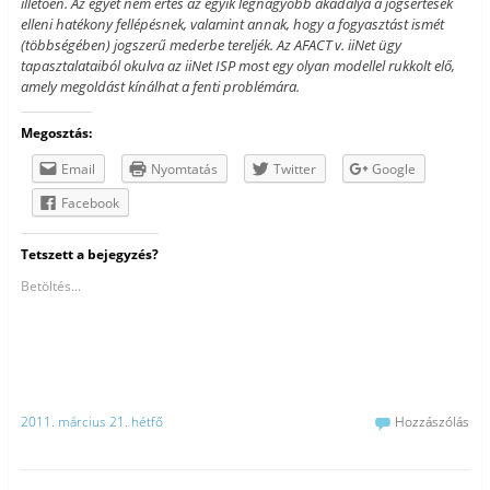
illetően. Az egyet nem értés az egyik legnagyobb akadálya a jogsértések
elleni hatékony fellépésnek, valamint annak, hogy a fogyasztást ismét
(többségében) jogszerű mederbe tereljék. Az AFACT v. iiNet ügy
tapasztalataiból okulva az iiNet ISP most egy olyan modellel rukkolt elő,
amely megoldást kínálhat a fenti problémára.
Megosztás:
Email
Nyomtatás
Twitter
Google
Facebook
Tetszett a bejegyzés?
Betöltés...
2011. március 21. hétfő
Hozzászólás