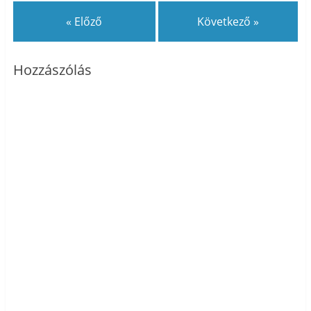
« Előző
Következő »
Hozzászólás