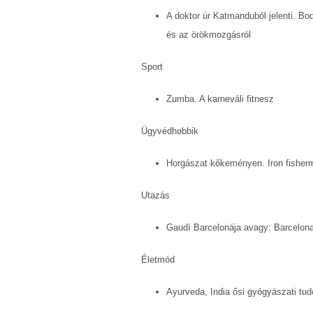
A doktor úr Katmanduból jelenti. Bod
és az örökmozgásról
Sport
Zumba. A karneváli fitnesz
Ügyvédhobbik
Horgászat kőkeményen. Iron fisher
Utazás
Gaudí Barcelonája avagy: Barcelon
Életmód
Ayurveda, India ősi gyógyászati t