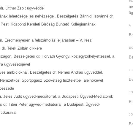
sz
me
r. Littner Zsolt ügyvéddel
üg
ának lehetőségei és nehézségei. Beszélgetés Bánhidi Istvánné dr.
 Pesti Központi Kerületi Bíróság Büntető Kollégiumának
A
Be
án. Eredményesen a felszámolási eljárásban – V. rész
dr. Telek Zoltán cikkére
B
zágon. Beszélgetés dr. Horváth Gyöngyi közjegyzőhelyettessel, a
Be
a ügyvezetőjével
E.
lyes ambícióknál. Beszélgetés dr. Nemes András ügyvéddel,
Be
 Nemzetközi Sportjogász Szövetség tiszteletbeli alelnökével
őbeszéde
J
dr. Jeles Judit ügyvéd-mediátorral, a Budapesti Ügyvéd-Mediátorok
Be
 dr. Tiber Péter ügyvéd-mediátorral, a Budapesti Ügyvéd-
itkárával
J
Be