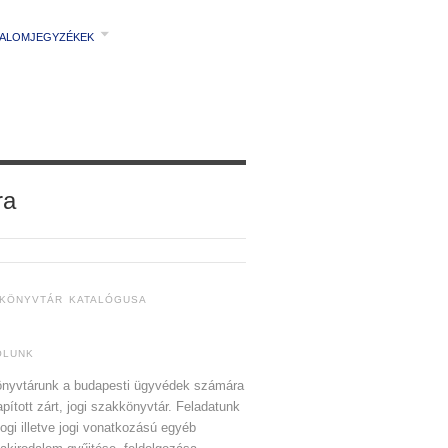
TALOMJEGYZÉKEK
ra
 KÖNYVTÁR KATALÓGUSA
ÓLUNK
nyvtárunk a budapesti ügyvédek számára
apított zárt, jogi szakkönyvtár. Feladatunk
jogi illetve jogi vonatkozású egyéb