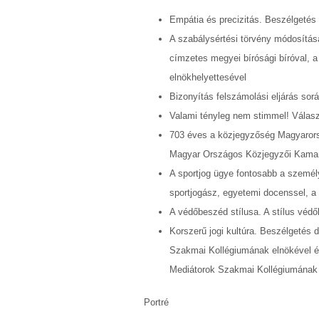
Empátia és precizitás. Beszélgetés d
A szabálysértési törvény módosítás
címzetes megyei bírósági bíróval, a
elnökhelyettesével
Bizonyítás felszámolási eljárás sor
Valami tényleg nem stimmel! Válasz 
703 éves a közjegyzőség Magyarors
Magyar Országos Közjegyzői Kamar
A sportjog ügye fontosabb a szemé
sportjogász, egyetemi docenssel, a
A védőbeszéd stílusa. A stílus véd
Korszerű jogi kultúra. Beszélgetés 
Szakmai Kollégiumának elnökével és
Mediátorok Szakmai Kollégiumának t
Portré