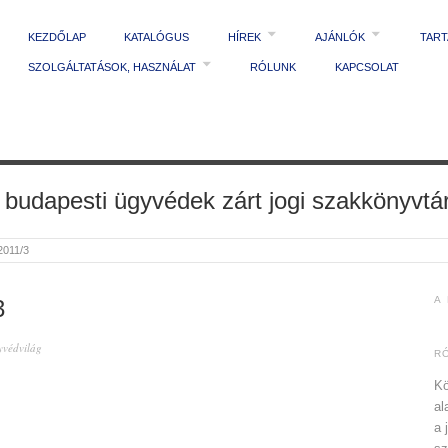
KEZDŐLAP
KATALÓGUS
HÍREK
AJÁNLÓK
TAR
SZOLGÁLTATÁSOK, HASZNÁLAT
RÓLUNK
KAPCSOLAT
 budapesti ügyvédek zárt jogi szakkönyvtá
2011/3
A
3
védvilág
R
Kö
al
a 