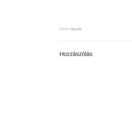
Címke:
ügyvéd
Hozzászólás