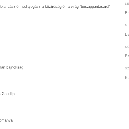
L
olai László médiajogász a közíróságról, a világ “beszippantásáról”
Be
M
Be
S
Be
man bajnokság
S
Be
a Gaudíja
udománya