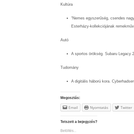
Kultúra
“Nemes egyszerűség, csendes nagy
Esterházy-kollekciójának remekműve
Autó
A sportos örökség. Subaru Legacy 
Tudomány
A digitális háború kora. Cyberhadse
Megosztás:
Email
Nyomtatás
Twitter
Tetszett a bejegyzés?
Betöltés...