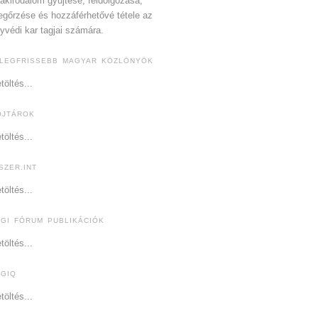
akirodalom gyűjtése, feldolgozása,
gőrzése és hozzáférhetővé tétele az
yvédi kar tagjai számára.
 LEGFRISSEBB MAGYAR KÖZLÖNYÖK
töltés...
OJTÁROK
töltés...
SZER.INT
töltés...
OGI FÓRUM PUBLIKÁCIÓK
töltés...
OGIQ
töltés...