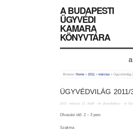
A BUDAPESTI
ÜGYVÉDI
KAMARA
KÖNYVTÁRA
a
Browse:
Home
»
2011
»
március
»
Ügyvédvilág 
ÜGYVÉDVILÁG 2011/
2011. március 21. hétfő
· by
danieltakacs
· in
Ügy
Olvasási idő: 2 – 3 perc
Szakma