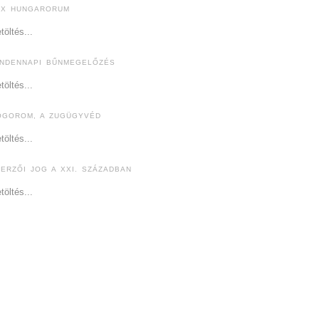
EX HUNGARORUM
töltés...
INDENNAPI BŰNMEGELŐZÉS
töltés...
ÓGOROM, A ZUGÜGYVÉD
töltés...
ZERZŐI JOG A XXI. SZÁZADBAN
töltés...