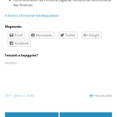
des finances
A könyv a könyvtár katalógusában.
Megosztás:
Email
Nyomtatás
Twitter
Google
Facebook
Tetszett a bejegyzés?
Betöltés...
2011. április 5. kedd
Hozzászólás