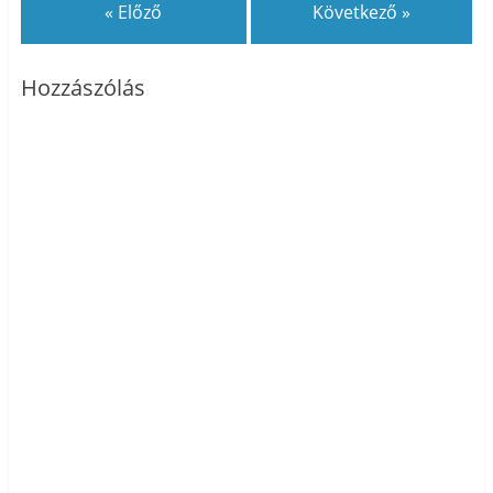
« Előző
Következő »
Hozzászólás