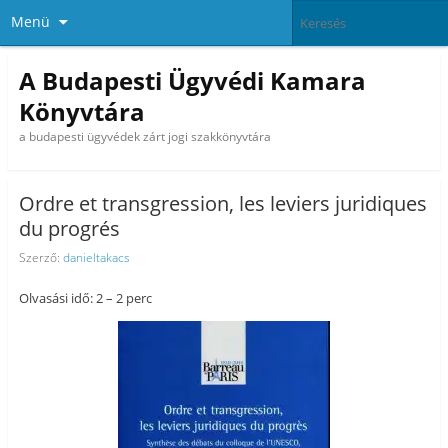
Menü
A Budapesti Ügyvédi Kamara
Könyvtára
a budapesti ügyvédek zárt jogi szakkönyvtára
Ordre et transgression, les leviers juridiques
du progrés
Szerző:
danieltakacs
Olvasási idő: 2 – 2 perc