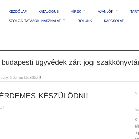
KEZDŐLAP
KATALÓGUS
HÍREK
AJÁNLÓK
TAR
SZOLGÁLTATÁSOK, HASZNÁLAT
RÓLUNK
KAPCSOLAT
 budapesti ügyvédek zárt jogi szakkönyvtá
csony, érdemes készülődni!
A
 ÉRDEMES KÉSZÜLŐDNI!
yéb
R
Kö
al
a 