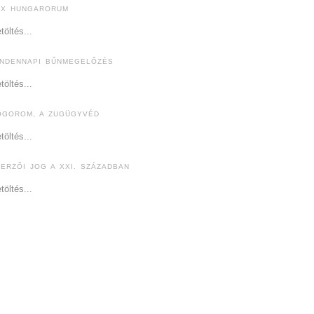
EX HUNGARORUM
töltés...
INDENNAPI BŰNMEGELŐZÉS
töltés...
ÓGOROM, A ZUGÜGYVÉD
töltés...
ZERZŐI JOG A XXI. SZÁZADBAN
töltés...