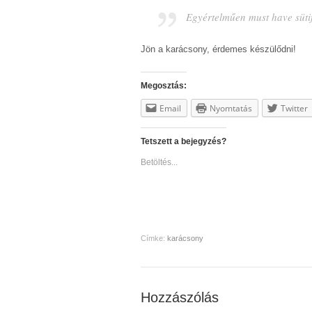
Egyértelműen must have süti
Jön a karácsony, érdemes készülődni!
Megosztás:
Email
Nyomtatás
Twitter
Tetszett a bejegyzés?
Betöltés...
Címke:
karácsony
Hozzászólás