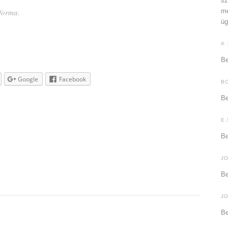
sz
forma.
me
üg
A
Be
Google
Facebook
B
Be
E.
Be
J
Be
J
Be