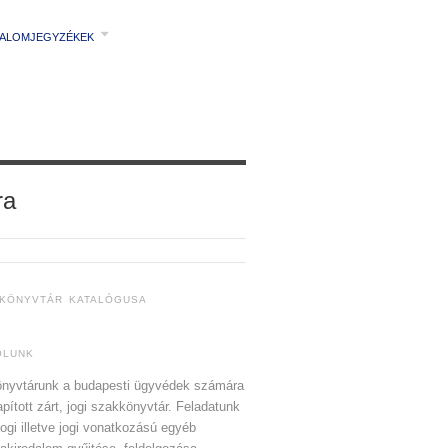
TALOMJEGYZÉKEK
ra
 KÖNYVTÁR KATALÓGUSA
ÓLUNK
nyvtárunk a budapesti ügyvédek számára
apított zárt, jogi szakkönyvtár. Feladatunk
jogi illetve jogi vonatkozású egyéb