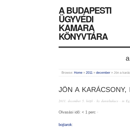
A BUDAPESTI
ÜGYVÉDI
KAMARA
KÖNYVTÁRA
a
Browse:
Home
»
2011
»
december
»
Jön a kará
JÖN A KARÁCSONY,
2011. december 5. hétfő
· by
danieltakacs
· in
Eg
Olvasási idő: < 1 perc
bojtarok
: