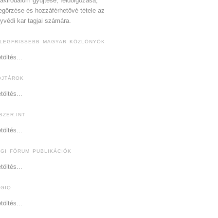
akirodalom gyűjtése, feldolgozása,
gőrzése és hozzáférhetővé tétele az
yvédi kar tagjai számára.
 LEGFRISSEBB MAGYAR KÖZLÖNYÖK
töltés...
OJTÁROK
töltés...
SZER.INT
töltés...
OGI FÓRUM PUBLIKÁCIÓK
töltés...
OGIQ
töltés...