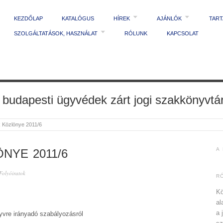
KEZDŐLAP
KATALÓGUS
HÍREK
AJÁNLÓK
TAR
SZOLGÁLTATÁSOK, HASZNÁLAT
RÓLUNK
KAPCSOLAT
 budapesti ügyvédek zárt jogi szakkönyvtá
 Közlönye 2011/6
A
NYE 2011/6
Folyóiratok
R
Kö
al
a 
yvre irányadó szabályozásról