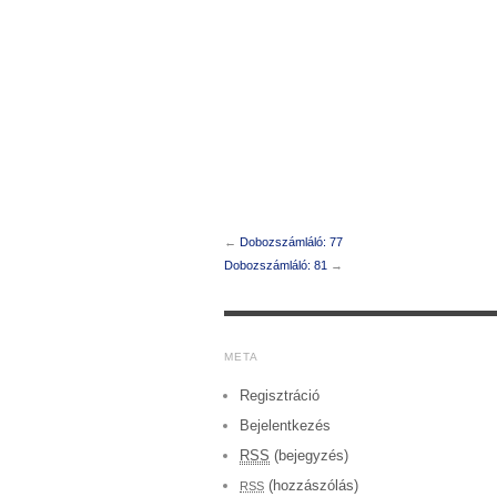
←
Dobozszámláló: 77
Dobozszámláló: 81
→
META
Regisztráció
Bejelentkezés
RSS
(bejegyzés)
(hozzászólás)
RSS