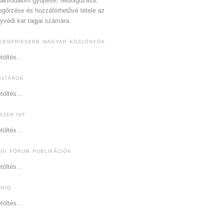
akirodalom gyűjtése, feldolgozása,
gőrzése és hozzáférhetővé tétele az
yvédi kar tagjai számára.
 LEGFRISSEBB MAGYAR KÖZLÖNYÖK
töltés...
OJTÁROK
töltés...
SZER.INT
töltés...
OGI FÓRUM PUBLIKÁCIÓK
töltés...
OGIQ
töltés...