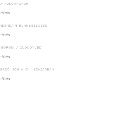
EX HUNGARORUM
töltés...
INDENNAPI BŰNMEGELŐZÉS
töltés...
ÓGOROM, A ZUGÜGYVÉD
töltés...
ZERZŐI JOG A XXI. SZÁZADBAN
töltés...