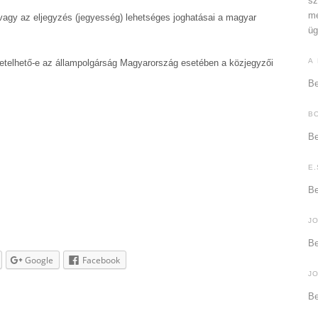
sz
me
avagy az eljegyzés (jegyesség) lehetséges joghatásai a magyar
üg
A
etelhető-e az állampolgárság Magyarország esetében a közjegyzői
Be
B
Be
E.
Be
J
Be
Google
Facebook
J
Be