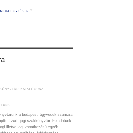
TALOMJEGYZÉKEK
ra
 KÖNYVTÁR KATALÓGUSA
ÓLUNK
nyvtárunk a budapesti ügyvédek számára
apított zárt, jogi szakkönyvtár. Feladatunk
jogi illetve jogi vonatkozású egyéb