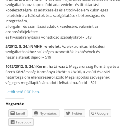
szolgáltatáshoz kapcsolódó adatvédelmi és titoktartási
kötelezettségre, az adatkezelés és a titokvédelem különleges
feltételeire, a hálózatok és a szolgáltatások biztonságára és
integritására,
a forgalmi és számlázási adatok kezelésére, valamint az
azonosítókijelzésre
és hívásátirányításra vonatkozó szabályokról – 513
5/2012. (I. 24.) NMHH rendelet:
Az elektronikus hírközlési
szolgáltatásokhoz szükséges azonosítók lekötésének és
használatának díjáról – 519
1012/2012. (I. 24.) Korm. határozat:
Magyarország Kormánya és a
Szerb Köztársaság Kormánya között a közúti, a vasúti és a vízi
határforgalom ellenőrzéséről szóló Megállapodás szövegének
végleges megállapítására adott felhatalmazásról – 521
Letölthető PDF-ben.
Megosztás:
Email
Nyomtatás
Twitter
Google
Facebook