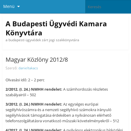
Menü
A Budapesti Ügyvédi Kamara
Könyvtára
a budapesti ügyvédek zárt jogi szakkönyvtára
Magyar Közlöny 2012/8
Szerző:
danieltakacs
Olvasási idő: 2 – 2 perc
2/2012. (I. 24.) NMHH rendelet:
A számhordozás részletes
szabályairól – 502
3/2012. (I. 24.) NMHH rendelet:
Az egységes európai
segélyhívószámra és a nemzeti segélyhívó számokra irányuló
segélyhívások támogatása érdekében a nyilvánosan elérhető
telefonszolgáltatásra vonatkozó műszaki követelményekről – 512
4/2012. (I. 24.) NMHH rendelet:
A nyilvános elektronikus hírközlési