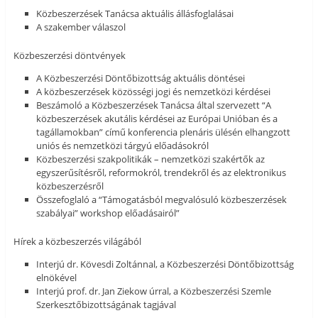
Közbeszerzések Tanácsa aktuális állásfoglalásai
A szakember válaszol
Közbeszerzési döntvények
A Közbeszerzési Döntőbizottság aktuális döntései
A közbeszerzések közösségi jogi és nemzetközi kérdései
Beszámoló a Közbeszerzések Tanácsa által szervezett “A
közbeszerzések akutális kérdései az Európai Unióban és a
tagállamokban” című konferencia plenáris ülésén elhangzott
uniós és nemzetközi tárgyú előadásokról
Közbeszerzési szakpolitikák – nemzetközi szakértők az
egyszerűsítésről, reformokról, trendekről és az elektronikus
közbeszerzésről
Összefoglaló a “Támogatásból megvalósuló közbeszerzések
szabályai” workshop előadásairól”
Hírek a közbeszerzés világából
Interjú dr. Kövesdi Zoltánnal, a Közbeszerzési Döntőbizottság
elnökével
Interjú prof. dr. Jan Ziekow úrral, a Közbeszerzési Szemle
Szerkesztőbizottságának tagjával