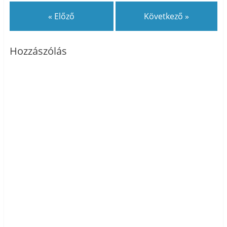
« Előző
Következő »
Hozzászólás