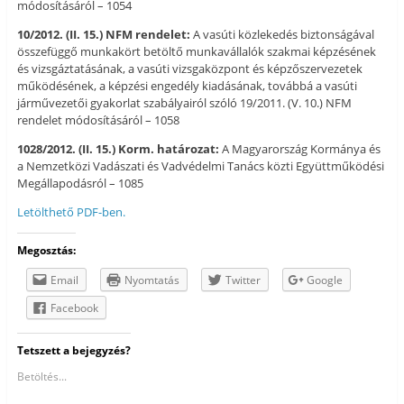
módosításáról – 1054
10/2012. (II. 15.) NFM rendelet:
A vasúti közlekedés biztonságával
összefüggő munkakört betöltő munkavállalók szakmai képzésének
és vizsgáztatásának, a vasúti vizsgaközpont és képzőszervezetek
működésének, a képzési engedély kiadásának, továbbá a vasúti
járművezetői gyakorlat szabályairól szóló 19/2011. (V. 10.) NFM
rendelet módosításáról – 1058
1028/2012. (II. 15.) Korm. határozat:
A Magyarország Kormánya és
a Nemzetközi Vadászati és Vadvédelmi Tanács közti Együttműködési
Megállapodásról – 1085
Letölthető PDF-ben.
Megosztás:
Email
Nyomtatás
Twitter
Google
Facebook
Tetszett a bejegyzés?
Betöltés...