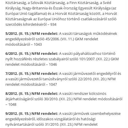
Köztársaság, a Szlovák Köztársaság, a Finn Köztársaság, a Svéd
Királyság, Nagy-Britannia és Észak-Írország Egyesült Királysága (az
Európai Unió tagállamai) és a Horvát Köztársaság között, a Horvát
Köztársaságnak az Európai Unióhoz történő csatlakozásáról szóló
szerződés kihirdetéséről – 934
5/2012. (II. 15.) NFM rendelet:
A vasúti társaságok működésének
engedélyezéséről szóló 45/2006. (VII. 11.) GKM rendelet
módosításáról – 1043
6/2012. (II. 15.) NFM rendelet:
A vasúti pályahálózathoz történő
nyílt hozzáférés részletes szabályairól szóló 101/2007. (XII. 22.) GKM
rendelet módosításáról – 1046
7/2012. (II. 15.) NFM rendelet:
A vasúti járművezetői engedélyről és
a vasúti járművezetői tanúsítványról szóló 22/2010. (XII. 20.) NFM
rendelet módosításáról – 1047
8/2012. (II. 15.) NFM rendelet:
A vasúti rendszer kölcsönös
átjárhatóságáról szóló 30/2010. (XII. 23.) NFM rendelet módosításáról
– 1048
9/2012. (II. 15.) NFM rendelet:
A vasúti járművek üzembehelyezése
engedélyezéséről, időszakos vizsgálatáról és hatósági
nyilvántartásáról szóló 31/2010. (XII. 23.) NFM rendelet