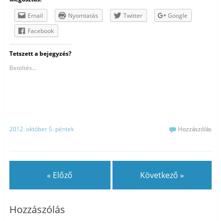
Email
Nyomtatás
Twitter
Google
Facebook
Tetszett a bejegyzés?
Betöltés...
2012. október 5. péntek
Hozzászólás
« Előző
Következő »
Hozzászólás