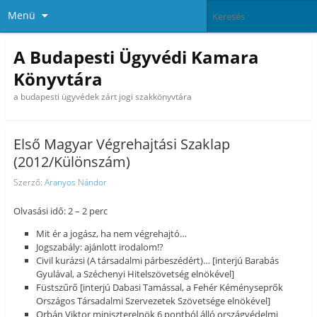
Menü
A Budapesti Ügyvédi Kamara
Könyvtára
a budapesti ügyvédek zárt jogi szakkönyvtára
Első Magyar Végrehajtási Szaklap
(2012/Különszám)
Szerző:
Aranyos Nándor
Olvasási idő: 2 – 2 perc
Mit ér a jogász, ha nem végrehajtó…
Jogszabály: ajánlott irodalom!?
Civil kurázsi (A társadalmi párbeszédért)… [interjú Barabás
Gyulával, a Széchenyi Hitelszövetség elnökével]
Füstszűrő [interjú Dabasi Tamással, a Fehér Kéményseprők
Országos Társadalmi Szervezetek Szövetsége elnökével]
Orbán Viktor miniszterelnök 6 pontból álló országvédelmi