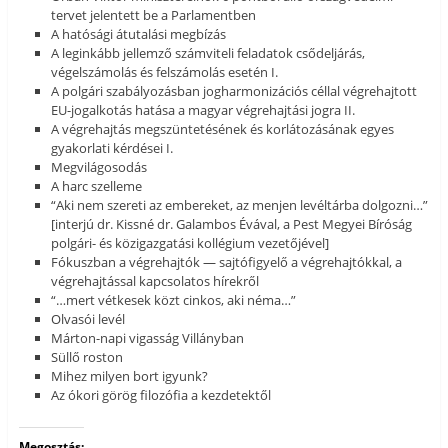
tervet jelentett be a Parlamentben
A hatósági átutalási megbízás
A leginkább jellemző számviteli feladatok csődeljárás,
végelszámolás és felszámolás esetén I.
A polgári szabályozásban jogharmonizációs céllal végrehajtott
EU-jogalkotás hatása a magyar végrehajtási jogra II.
A végrehajtás megszüntetésének és korlátozásának egyes
gyakorlati kérdései I.
Megvilágosodás
A harc szelleme
“Aki nem szereti az embereket, az menjen levéltárba dolgozni…”
[interjú dr. Kissné dr. Galambos Évával, a Pest Megyei Bíróság
polgári- és közigazgatási kollégium vezetőjével]
Fókuszban a végrehajtók — sajtófigyelő a végrehajtókkal, a
végrehajtással kapcsolatos hírekről
“…mert vétkesek közt cinkos, aki néma…”
Olvasói levél
Márton-napi vigasság Villányban
Süllő roston
Mihez milyen bort igyunk?
Az ókori görög filozófia a kezdetektől
Megosztás: