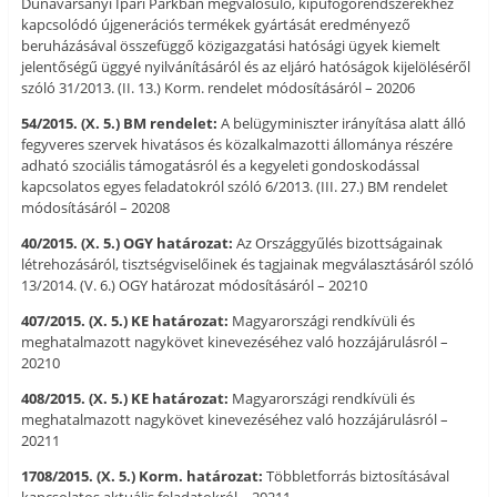
Dunavarsányi Ipari Parkban megvalósuló, kipufogórendszerekhez
kapcsolódó újgenerációs termékek gyártását eredményező
beruházásával összefüggő közigazgatási hatósági ügyek kiemelt
jelentőségű üggyé nyilvánításáról és az eljáró hatóságok kijelöléséről
szóló 31/2013. (II. 13.) Korm. rendelet módosításáról – 20206
54/2015. (X. 5.) BM rendelet:
A belügyminiszter irányítása alatt álló
fegyveres szervek hivatásos és közalkalmazotti állománya részére
adható szociális támogatásról és a kegyeleti gondoskodással
kapcsolatos egyes feladatokról szóló 6/2013. (III. 27.) BM rendelet
módosításáról – 20208
40/2015. (X. 5.) OGY határozat:
Az Országgyűlés bizottságainak
létrehozásáról, tisztségviselőinek és tagjainak megválasztásáról szóló
13/2014. (V. 6.) OGY határozat módosításáról – 20210
407/2015. (X. 5.) KE határozat:
Magyarországi rendkívüli és
meghatalmazott nagykövet kinevezéséhez való hozzájárulásról –
20210
408/2015. (X. 5.) KE határozat:
Magyarországi rendkívüli és
meghatalmazott nagykövet kinevezéséhez való hozzájárulásról –
20211
1708/2015. (X. 5.) Korm. határozat:
Többletforrás biztosításával