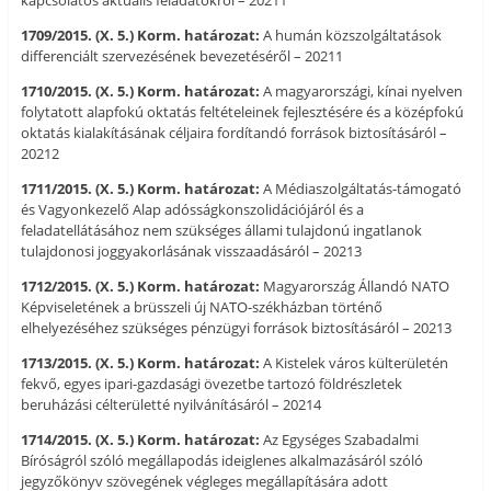
kapcsolatos aktuális feladatokról – 20211
1709/2015. (X. 5.) Korm. határozat:
A humán közszolgáltatások
differenciált szervezésének bevezetéséről – 20211
1710/2015. (X. 5.) Korm. határozat:
A magyarországi, kínai nyelven
folytatott alapfokú oktatás feltételeinek fejlesztésére és a középfokú
oktatás kialakításának céljaira fordítandó források biztosításáról –
20212
1711/2015. (X. 5.) Korm. határozat:
A Médiaszolgáltatás-támogató
és Vagyonkezelő Alap adósságkonszolidációjáról és a
feladatellátásához nem szükséges állami tulajdonú ingatlanok
tulajdonosi joggyakorlásának visszaadásáról – 20213
1712/2015. (X. 5.) Korm. határozat:
Magyarország Állandó NATO
Képviseletének a brüsszeli új NATO-székházban történő
elhelyezéséhez szükséges pénzügyi források biztosításáról – 20213
1713/2015. (X. 5.) Korm. határozat:
A Kistelek város külterületén
fekvő, egyes ipari-gazdasági övezetbe tartozó földrészletek
beruházási célterületté nyilvánításáról – 20214
1714/2015. (X. 5.) Korm. határozat:
Az Egységes Szabadalmi
Bíróságról szóló megállapodás ideiglenes alkalmazásáról szóló
jegyzőkönyv szövegének végleges megállapítására adott