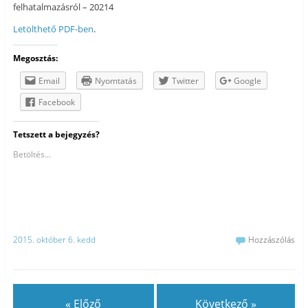
felhatalmazásról – 20214
Letölthető PDF-ben
.
Megosztás:
Email
Nyomtatás
Twitter
Google
Facebook
Tetszett a bejegyzés?
Betöltés...
2015. október 6. kedd
Hozzászólás
« Előző
Következő »