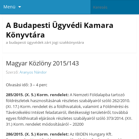
Menü
A Budapesti Ügyvédi Kamara
Könyvtára
a budapesti ügyvédek zárt jogi szakkönyvtára
Magyar Közlöny 2015/143
Szerző:
Aranyos Nándor
Olvasási idő: 3 – 4 perc
285/2015. (X. 5.) Korm. rendelet:
A Nemzeti Földalapba tartozó
földrészletek hasznosításának részletes szabályairól szóló 262/2010.
(XI. 17.) Korm. rendelet és a földhivatalok, valamint a Földmérési és
Távérzékelési Intézet feladatairól, illetékességi területéről, továbbá
egyes földhivatali eljárások részletes szabályairól szóló 373/2014. (XII.
31.) Korm. rendelet módosításáról – 20200
286/2015. (X. 5.) Korm. rendelet:
Az IBIDEN Hungary Kft.