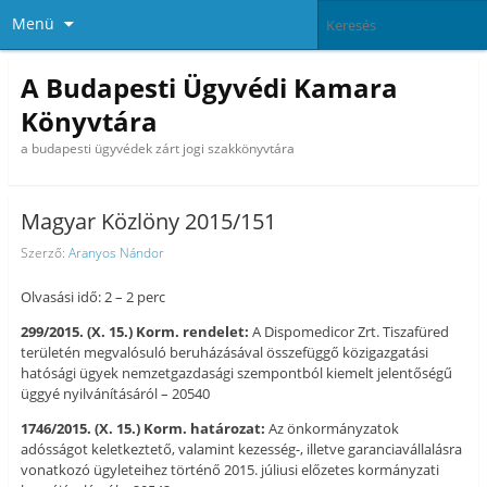
Menü
A Budapesti Ügyvédi Kamara
Könyvtára
a budapesti ügyvédek zárt jogi szakkönyvtára
Magyar Közlöny 2015/151
Szerző:
Aranyos Nándor
Olvasási idő: 2 – 2 perc
299/2015. (X. 15.) Korm. rendelet:
A Dispomedicor Zrt. Tiszafüred
területén megvalósuló beruházásával összefüggő közigazgatási
hatósági ügyek nemzetgazdasági szempontból kiemelt jelentőségű
üggyé nyilvánításáról – 20540
1746/2015. (X. 15.) Korm. határozat:
Az önkormányzatok
adósságot keletkeztető, valamint kezesség-, illetve garanciavállalásra
vonatkozó ügyleteihez történő 2015. júliusi előzetes kormányzati