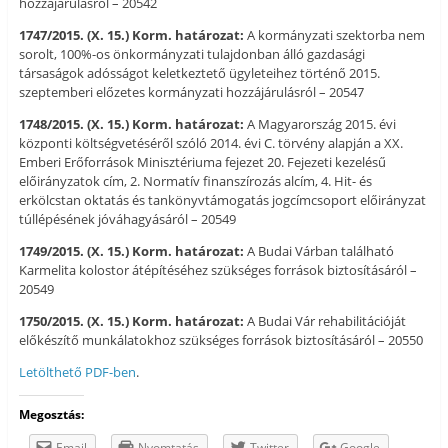
hozzájárulásról – 20542
1747/2015. (X. 15.) Korm. határozat:
A kormányzati szektorba nem
sorolt, 100%-os önkormányzati tulajdonban álló gazdasági
társaságok adósságot keletkeztető ügyleteihez történő 2015.
szeptemberi előzetes kormányzati hozzájárulásról – 20547
1748/2015. (X. 15.) Korm. határozat:
A Magyarország 2015. évi
központi költségvetéséről szóló 2014. évi C. törvény alapján a XX.
Emberi Erőforrások Minisztériuma fejezet 20. Fejezeti kezelésű
előirányzatok cím, 2. Normatív finanszírozás alcím, 4. Hit- és
erkölcstan oktatás és tankönyvtámogatás jogcímcsoport előirányzat
túllépésének jóváhagyásáról – 20549
1749/2015. (X. 15.) Korm. határozat:
A Budai Várban található
Karmelita kolostor átépítéséhez szükséges források biztosításáról –
20549
1750/2015. (X. 15.) Korm. határozat:
A Budai Vár rehabilitációját
előkészítő munkálatokhoz szükséges források biztosításáról – 20550
Letölthető PDF-ben
.
Megosztás:
Email
Nyomtatás
Twitter
Google