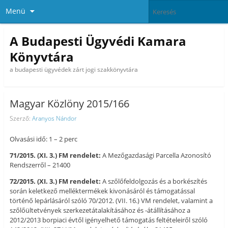
Menü
A Budapesti Ügyvédi Kamara
Könyvtára
a budapesti ügyvédek zárt jogi szakkönyvtára
Magyar Közlöny 2015/166
Szerző:
Aranyos Nándor
Olvasási idő: 1 – 2 perc
71/2015. (XI. 3.) FM rendelet:
A Mezőgazdasági Parcella Azonosító
Rendszerről – 21400
72/2015. (XI. 3.) FM rendelet:
A szőlőfeldolgozás és a borkészítés
során keletkező melléktermékek kivonásáról és támogatással
történő lepárlásáról szóló 70/2012. (VII. 16.) VM rendelet, valamint a
szőlőültetvények szerkezetátalakításához és -átállításához a
2012/2013 borpiaci évtől igényelhető támogatás feltételeiről szóló