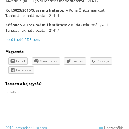
142/2012. (XII. 27.) VM rendelet módosításáról – 21405
Köf.5023/2015/5. számú határoz:
A Kúria Önkormányzati
Tanácsának határozata – 21414
Köf.5027/2015/3. számú határoza:
A Kúria Önkormányzati
Tanácsának határozata – 21417
Letölthető PDF-ben.
Megosztás:
Email
Nyomtatás
Twitter
Google
Facebook
Tetszett a bejegyzés?
Betöltés...
2015. november 4. szerda
Hozzászólás