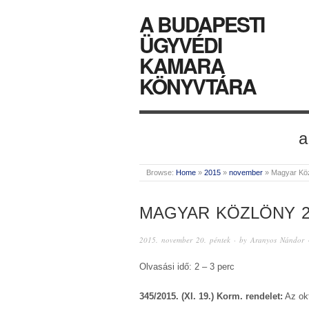
A BUDAPESTI
ÜGYVÉDI
KAMARA
KÖNYVTÁRA
a
Browse:
Home
»
2015
»
november
»
Magyar Kö
MAGYAR KÖZLÖNY 2
2015. november 20. péntek
· by
Aranyos Nándor
·
Olvasási idő: 2 – 3 perc
345/2015. (XI. 19.) Korm. rendelet:
Az okt