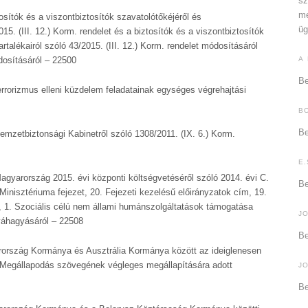
sz
me
osítók és a viszontbiztosítók szavatolótőkéjéről és
üg
015. (III. 12.) Korm. rendelet és a biztosítók és a viszontbiztosítók
artalékairól szóló 43/2015. (III. 12.) Korm. rendelet módosításáról
dosításáról – 22500
A
Be
rrorizmus elleni küzdelem feladatainak egységes végrehajtási
B
Be
mzetbiztonsági Kabinetről szóló 1308/2011. (IX. 6.) Korm.
E.
agyarország 2015. évi központi költségvetéséről szóló 2014. évi C.
Be
Minisztériuma fejezet, 20. Fejezeti kezelésű előirányzatok cím, 19.
, 1. Szociális célú nem állami humánszolgáltatások támogatása
J
óváhagyásáról – 22508
Be
ország Kormánya és Ausztrália Kormánya között az ideiglenesen
ló Megállapodás szövegének végleges megállapítására adott
J
Be