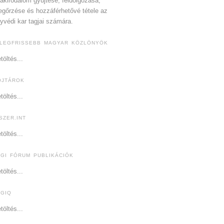
akirodalom gyűjtése, feldolgozása,
gőrzése és hozzáférhetővé tétele az
yvédi kar tagjai számára.
 LEGFRISSEBB MAGYAR KÖZLÖNYÖK
töltés...
OJTÁROK
töltés...
SZER.INT
töltés...
OGI FÓRUM PUBLIKÁCIÓK
töltés...
OGIQ
töltés...