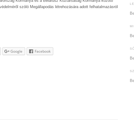
rország Kormánya és a Belarusz Köztársaság Kormánya közötti
L
édelméről szóló Megállapodás létrehozására adott felhatalmazásról
Be
M
Be
S
Google
Facebook
Be
S
Be