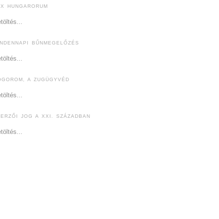
EX HUNGARORUM
töltés...
INDENNAPI BŰNMEGELŐZÉS
töltés...
ÓGOROM, A ZUGÜGYVÉD
töltés...
ZERZŐI JOG A XXI. SZÁZADBAN
töltés...