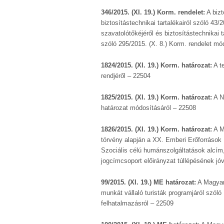
346/2015. (XI. 19.) Korm. rendelet:
A bizt
biztosítástechnikai tartalékairól szóló 43/2
szavatolótőkéjéről és biztosítástechnikai t
szóló 295/2015. (X. 8.) Korm. rendelet mó
1824/2015. (XI. 19.) Korm. határozat:
A te
rendjéről – 22504
1825/2015. (XI. 19.) Korm. határozat:
A Ne
határozat módosításáról – 22508
1826/2015. (XI. 19.) Korm. határozat:
A M
törvény alapján a XX. Emberi Erőforrások 
Szociális célú humánszolgáltatások alcím
jogcímcsoport előirányzat túllépésének j
99/2015. (XI. 19.) ME határozat:
A Magyar
munkát vállaló turisták programjáról szó
felhatalmazásról – 22509