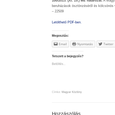
100/2015. (XI. 19.) ME határozat:
A Magya
beruházások ösztönzéséről és kölcsönös v
– 22509
Letölthető PDF-ben.
Megosztás:
Email
Nyomtatás
Twitter
Tetszett a bejegyzés?
Betöltés...
Címke:
Magyar Közlöny
Hozzászólás