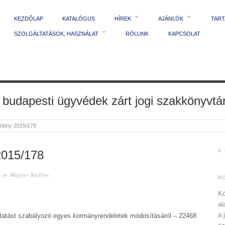
KEZDŐLAP
KATALÓGUS
HÍREK
AJÁNLÓK
TAR
SZOLGÁLTATÁSOK, HASZNÁLAT
RÓLUNK
KAPCSOLAT
 budapesti ügyvédek zárt jogi szakkönyvtá
zlöny 2015/178
A
015/178
 in
Magyar Közlöny
R
Kö
al
a 
atást szabályozó egyes kormányrendeletek módosításáról – 22468