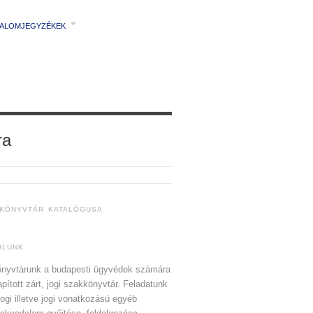
TALOMJEGYZÉKEK
ra
 KÖNYVTÁR KATALÓGUSA
ÓLUNK
nyvtárunk a budapesti ügyvédek számára
apított zárt, jogi szakkönyvtár. Feladatunk
jogi illetve jogi vonatkozású egyéb