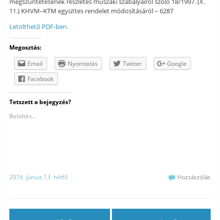
megszüntetésének részletes műszaki szabályairól szóló 18/1997. (X.
11.) KHVM–KTM együttes rendelet módosításáról – 6287
Letölthető PDF-ben.
Megosztás:
Email
Nyomtatás
Twitter
Google
Facebook
Tetszett a bejegyzés?
Betöltés...
2016. június 13. hétfő
Hozzászólás