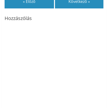
« Előző
Következő »
Hozzászólás