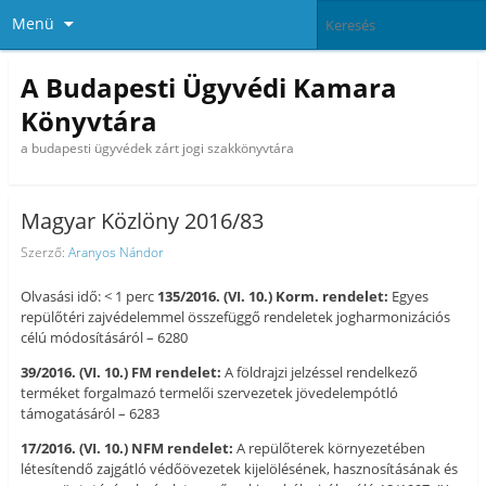
Menü
A Budapesti Ügyvédi Kamara
Könyvtára
a budapesti ügyvédek zárt jogi szakkönyvtára
Magyar Közlöny 2016/83
Szerző:
Aranyos Nándor
Olvasási idő: < 1 perc
135/2016. (VI. 10.) Korm. rendelet:
Egyes
repülőtéri zajvédelemmel összefüggő rendeletek jogharmonizációs
célú módosításáról – 6280
39/2016. (VI. 10.) FM rendelet:
A földrajzi jelzéssel rendelkező
terméket forgalmazó termelői szervezetek jövedelempótló
támogatásáról – 6283
17/2016. (VI. 10.) NFM rendelet:
A repülőterek környezetében
létesítendő zajgátló védőövezetek kijelölésének, hasznosításának és