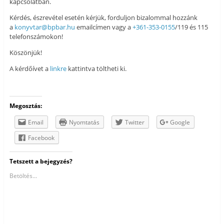
kapcsolatban.
Kérdés, észrevétel esetén kérjük, forduljon bizalommal hozzánk
a
konyvtar@bpbar.hu
emailcímen vagy a
+361-353-0155
/119 és 115
telefonszámokon!
Köszönjük!
A kérdőívet a
linkre
kattintva töltheti ki.
Megosztás:
Email
Nyomtatás
Twitter
Google
Facebook
Tetszett a bejegyzés?
Betöltés...