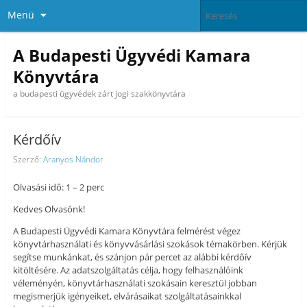
Menü
A Budapesti Ügyvédi Kamara
Könyvtára
a budapesti ügyvédek zárt jogi szakkönyvtára
Kérdőív
Szerző:
Aranyos Nándor
Olvasási idő: 1 – 2 perc
Kedves Olvasónk!
A Budapesti Ügyvédi Kamara Könyvtára felmérést végez
könyvtárhasználati és könyvvásárlási szokások témakörben. Kérjük
segítse munkánkat, és szánjon pár percet az alábbi kérdőív
kitöltésére. Az adatszolgáltatás célja, hogy felhasználóink
véleményén, könyvtárhasználati szokásain keresztül jobban
megismerjük igényeiket, elvárásaikat szolgáltatásainkkal