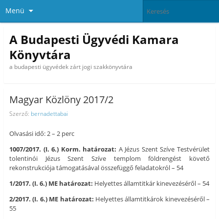
Menü
A Budapesti Ügyvédi Kamara
Könyvtára
a budapesti ügyvédek zárt jogi szakkönyvtára
Magyar Közlöny 2017/2
Szerző:
bernadettabai
Olvasási idő: 2 – 2 perc
1007/2017. (I. 6.) Korm. határozat:
A Jézus Szent Szíve Testvérület
tolentinói Jézus Szent Szíve templom földrengést követő
rekonstrukciója támogatásával összefüggő feladatokról – 54
1/2017. (I. 6.) ME határozat:
Helyettes államtitkár kinevezéséről – 54
2/2017. (I. 6.) ME határozat:
Helyettes államtitkárok kinevezéséről –
55