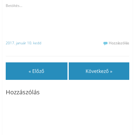
Betöltés...
2017. január 10. kedd
Hozzászólás
« Előző
Következő »
Hozzászólás