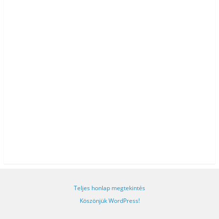
Teljes honlap megtekintés
Köszönjük WordPress!