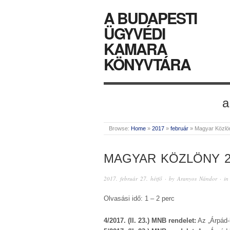
A BUDAPESTI
ÜGYVÉDI
KAMARA
KÖNYVTÁRA
a
Browse:
Home
»
2017
»
február
»
Magyar Közlö
MAGYAR KÖZLÖNY 2
2017. február 27. hétfő
· by
Aranyos Nándor
· i
Olvasási idő: 1 – 2 perc
4/2017. (II. 23.) MNB rendelet:
Az „Árpád-