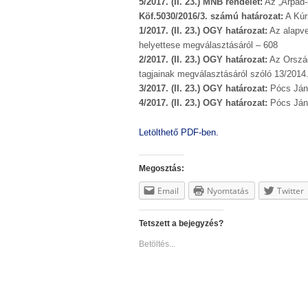
5/2017. (II. 23.) MNB rendelet:
Az „Árpád-
Köf.5030/2016/3. számú határozat:
A Kúr
1/2017. (II. 23.) OGY határozat:
Az alapve
helyettese megválasztásáról – 608
2/2017. (II. 23.) OGY határozat:
Az Ország
tagjainak megválasztásáról szóló 13/2014
3/2017. (II. 23.) OGY határozat:
Pócs Jáno
4/2017. (II. 23.) OGY határozat:
Pócs Jáno
Letölthető PDF-ben.
Megosztás:
Email
Nyomtatás
Twitter
Tetszett a bejegyzés?
Betöltés...