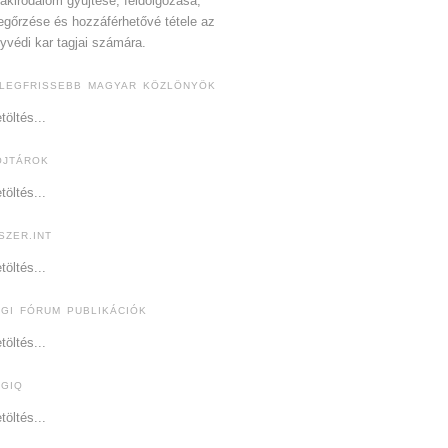
akirodalom gyűjtése, feldolgozása,
gőrzése és hozzáférhetővé tétele az
yvédi kar tagjai számára.
 LEGFRISSEBB MAGYAR KÖZLÖNYÖK
töltés...
OJTÁROK
töltés...
SZER.INT
töltés...
OGI FÓRUM PUBLIKÁCIÓK
töltés...
OGIQ
töltés...