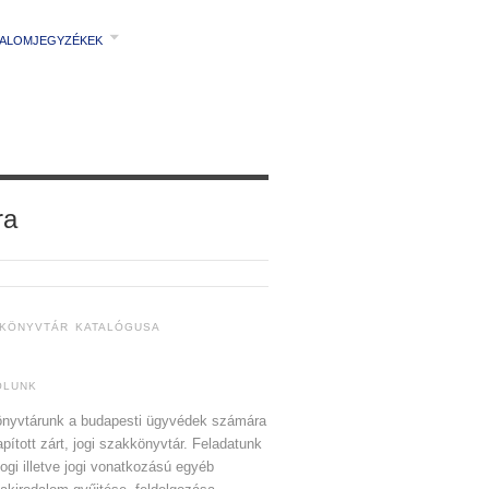
TALOMJEGYZÉKEK
ra
 KÖNYVTÁR KATALÓGUSA
ÓLUNK
nyvtárunk a budapesti ügyvédek számára
apított zárt, jogi szakkönyvtár. Feladatunk
jogi illetve jogi vonatkozású egyéb