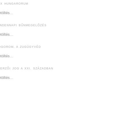
EX HUNGARORUM
töltés...
INDENNAPI BŰNMEGELŐZÉS
töltés...
ÓGOROM, A ZUGÜGYVÉD
töltés...
ZERZŐI JOG A XXI. SZÁZADBAN
töltés...