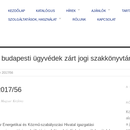
KEZDŐLAP
KATALÓGUS
HÍREK
AJÁNLÓK
TAR
SZOLGÁLTATÁSOK, HASZNÁLAT
RÓLUNK
KAPCSOLAT
 budapesti ügyvédek zárt jogi szakkönyvtá
y 2017/56
A
017/56
n
Magyar Közlöny
R
Kö
al
a 
 Energetikai és Közmű-szabályozási Hivatal igazgatási