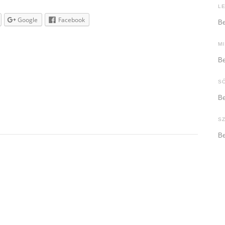
L
Google
Facebook
Be
M
Be
S
Be
S
Be