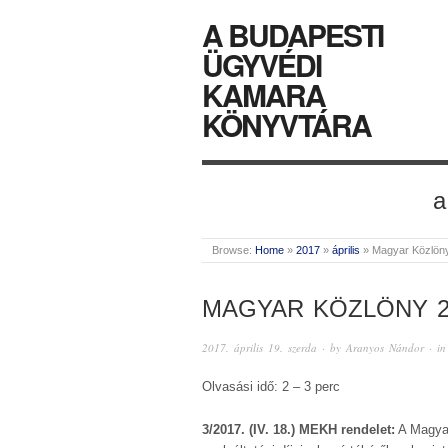
A BUDAPESTI
ÜGYVÉDI
KAMARA
KÖNYVTÁRA
a
Browse:
Home
»
2017
»
április
»
Magyar Közlön
MAGYAR KÖZLÖNY 2
2017. április 19. szerda
· by
Aranyos Nándor
· i
Olvasási idő: 2 – 3 perc
3/2017. (IV. 18.) MEKH rendelet:
A Magyar