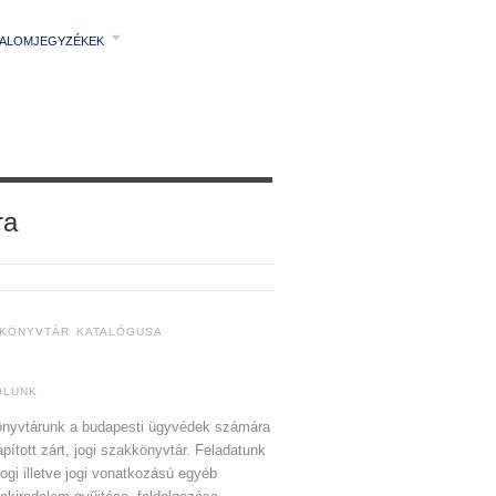
TALOMJEGYZÉKEK
ra
 KÖNYVTÁR KATALÓGUSA
ÓLUNK
nyvtárunk a budapesti ügyvédek számára
apított zárt, jogi szakkönyvtár. Feladatunk
jogi illetve jogi vonatkozású egyéb