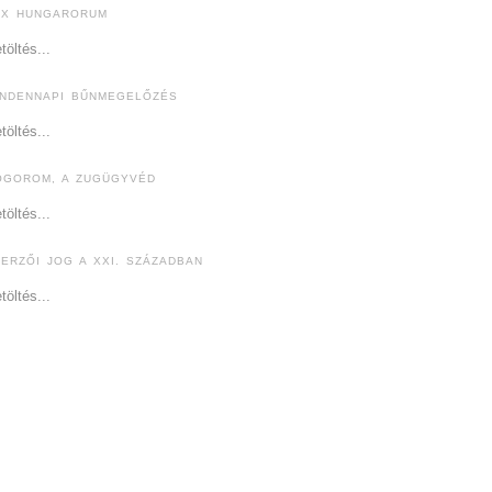
EX HUNGARORUM
töltés...
INDENNAPI BŰNMEGELŐZÉS
töltés...
ÓGOROM, A ZUGÜGYVÉD
töltés...
ZERZŐI JOG A XXI. SZÁZADBAN
töltés...