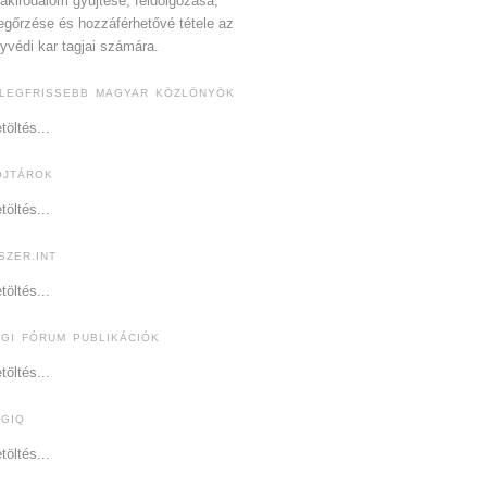
akirodalom gyűjtése, feldolgozása,
gőrzése és hozzáférhetővé tétele az
yvédi kar tagjai számára.
 LEGFRISSEBB MAGYAR KÖZLÖNYÖK
töltés...
OJTÁROK
töltés...
SZER.INT
töltés...
OGI FÓRUM PUBLIKÁCIÓK
töltés...
OGIQ
töltés...