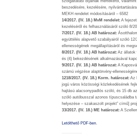
szolgáltatási díjainak mértékéről, valamint
beszedésére, kezelésére, nyilvántartására 
MEKH rendelet módosításáról – 6582
14/2017. (IV. 18.) MvM rendelet:
A fejezet
kezeléséről és felhasználásáról szóló 8/20
7/2017. (IV. 18.) AB határozat:
Ásotthalom
együttélés alapvető szabályairól szóló 12/
ellenességének megállapításáról és megs
8/2017. (IV. 18.) AB határozat:
Az állatok 
és (4) bekezdésének alkalmazásával kapc
9/2017. (IV. 18.) AB határozat:
A Kaposvár
számú végzése alaptörvény-ellenességéne
1218/2017. (IV. 18.) Korm. határozat:
Az 
jogú város közösségi közlekedésének fej
hajtású alacsonypadlós szóló, és 15 db az
szóló autóbusszal azonos típuscsaládba t
helyezése – szakaszolt projekt” című] pr
33/2017. (IV. 18.) ME határozat:
A Szellem
Letölthető PDF-ben.