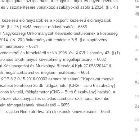
sz
 az igazgatási szolgáltatási, a felügyeleti díjak és egyéb bevételek
me
és visszatérítésére vonatkozó szabályokról szóló 1/2014. (III. 4.)
üg
i kezelésű előirányzatok és a központi kezelésű előirányzatok
16. (III. 25.) MvM rendelet módosításáról – 6586
A
 Nagyközségi Önkormányzat Képviselő-testületének a közösségi
Be
2014. (IV. 20.) önkormányzati rendelete 7/B. §-a alaptörvény-
emmisítéséről – 6624
B
védelméről és kíméletéről szóló 1998. évi XXVIII. törvény 43. § (1)
solatos alkotmányos követelmény megállapításáról – 6632
Be
i Közigazgatási és Munkaügyi Bíróság 4.Kpk.27.058/2014/1/I.
k megállapításáról és megsemmisítéséről – 6651
E.
IKOP-3.2.0-15-2016-00002 azonosító számú [“Kaposvár megyei
Be
lesztése keretében 25 db földgázmotor (CNG – Euro 6 szabvány)
onos kivitelű, földgázmotor (CNG – Euro 6 szabvány) hajtású, a
J
artozó, alacsonypadlós csuklós autóbusz szállítása, üzembe
ojekt támogatásának növeléséről – 6656
Be
i Tulajdon Nemzeti Hivatala elnökének kinevezéséről – 6658
J
Be