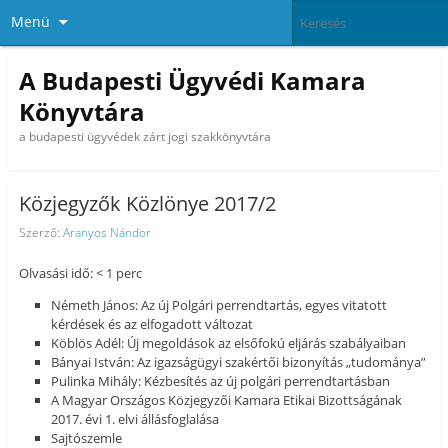
Menü
A Budapesti Ügyvédi Kamara
Könyvtára
a budapesti ügyvédek zárt jogi szakkönyvtára
Közjegyzők Közlönye 2017/2
Szerző:
Aranyos Nándor
Olvasási idő: < 1 perc
Németh János: Az új Polgári perrendtartás, egyes vitatott
kérdések és az elfogadott változat
Köblös Adél: Új megoldások az elsőfokú eljárás szabályaiban
Bányai István: Az igazságügyi szakértői bizonyítás „tudománya”
Pulinka Mihály: Kézbesítés az új polgári perrendtartásban
A Magyar Országos Közjegyzői Kamara Etikai Bizottságának
2017. évi 1. elvi állásfoglalása
Sajtószemle