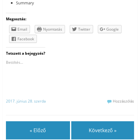
Summary
Megosztás:
Email
Nyomtatás
Twitter
Google
Facebook
Tetszett a bejegyzés?
Betöltés...
2017. június 28. szerda
Hozzászólás
« Előző
Következő »