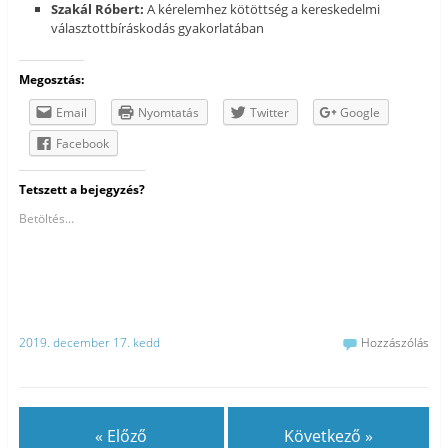
Szakál Róbert:
A kérelemhez kötöttség a kereskedelmi
választottbíráskodás gyakorlatában
Megosztás:
Email
Nyomtatás
Twitter
Google
Facebook
Tetszett a bejegyzés?
Betöltés...
2019. december 17. kedd
Hozzászólás
« Előző
Következő »