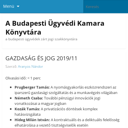
Menü
A Budapesti Ügyvédi Kamara
Könyvtára
a budapesti ügyvédek zárt jogi szakkönyvtára
GAZDASÁG ÉS JOG 2019/11
Szerző:
Aranyos Nándor
Olvasási idő: < 1 perc
Prugberger Tamás:
A nyomásgyakorlás eszközrendszeri az
iparszerű gazdasági szolgáltatás és a munkavégzés világában
Németh Csaba:
További pénzügyi innovációk jogi
vonatkozásai a magyar jogban
Kozák Tamás:
A privatizációs döntések komplex
hatásvizsgálata
Hideg Milán István:
A kontraktuálís és a deliktuális felelősség
elhatárolása a vezető tisztségviselők esetén