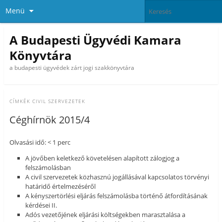
Menü
A Budapesti Ügyvédi Kamara
Könyvtára
a budapesti ügyvédek zárt jogi szakkönyvtára
CÍMKÉK
CIVIL SZERVEZETEK
Céghírnök 2015/4
Olvasási idő: < 1 perc
A jövőben keletkező követelésen alapított zálogjog a
felszámolásban
A civil szervezetek közhasznú jogállásával kapcsolatos törvényi
határidő értelmezéséről
A kényszertörlési eljárás felszámolásba történő átfordításának
kérdései II.
Adós vezetőjének eljárási költségekben marasztalása a