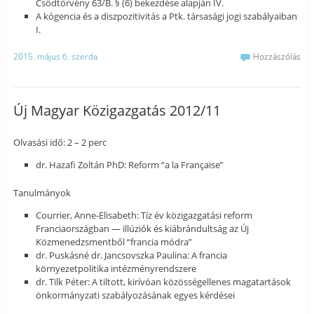
Csődtörvény 63/B. § (6) bekezdése alapján IV.
A kógencia és a diszpozitivitás a Ptk. társasági jogi szabályaiban
I.
2015. május 6. szerda
Hozzászólás
Új Magyar Közigazgatás 2012/11
Olvasási idő: 2 – 2 perc
dr. Hazafi Zoltán PhD: Reform “a la Française”
Tanulmányok
Courrier, Anne-Elisabeth: Tíz év közigazgatási reform
Franciaországban — illúziók és kiábrándultság az Új
Közmenedzsmentből “francia módra”
dr. Puskásné dr. Jancsovszka Paulina: A francia
környezetpolitika intézményrendszere
dr. Tilk Péter: A tiltott, kirívóan közösségellenes magatartások
önkormányzati szabályozásának egyes kérdései