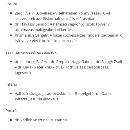
Fórum
Zárol Evelin: A civilség elviselhetetlen könnyűsége?! Civil
szervezetek az időskorúak szociális ellátásában
dr. Havassy Sándor: A nemzeti vagyonról szóló törvény
alkalmazásának gyakorlati kérdései
Krizmanich Gergely: A hazai közbeszerzés modernizációjának új
iránya: az elektronikus közbeszerzés
Szakmai kérdések és válaszok
dr. Lehóczki Balázs – dr. Széplaki-Nagy Gábor – dr. Balogh Zsolt
– dr. Darák Péter PhD – dr. D. Tóth Balázs: Felsőbírósági
jogesetek
Interjú
Változó közigazgatási bíráskodás – Beszélgetés dr. Darák
Péterrel, a Kúria elnökével
Portré
dr. Vadlek Krisztina Zsuzsanna