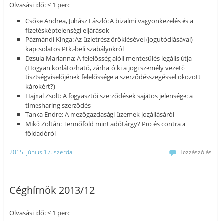
Olvasási idő: < 1 perc
Csőke Andrea, Juhász László: A bizalmi vagyonkezelés és a
fizetésképtelenségi eljárások
Pázmándi Kinga: Az üzletrész öröklésével (jogutódlásával)
kapcsolatos Ptk.-beli szabályokról
Dzsula Marianna: A felelősség alóli mentesülés legális útja
(Hogyan korlátozható, zárható ki a jogi személy vezető
tisztségviselőjének felelőssége a szerződésszegéssel okozott
károkért?)
Hajnal Zsolt: A fogyasztói szerződések sajátos jelensége: a
timesharing szerződés
Tanka Endre: A mezőgazdasági üzemek jogállásáról
Mikó Zoltán: Termőföld mint adótárgy? Pro és contra a
földadóról
2015. június 17. szerda
Hozzászólás
Céghírnök 2013/12
Olvasási idő: < 1 perc