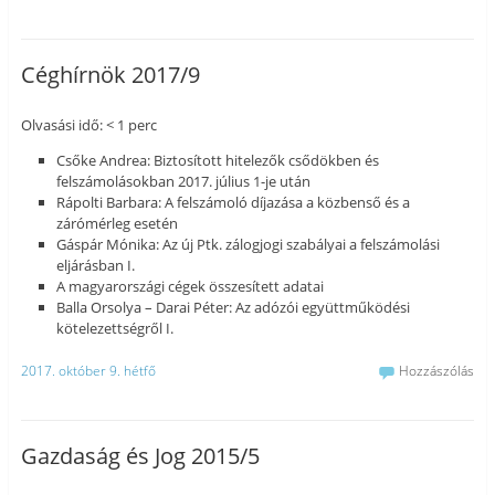
Céghírnök 2017/9
Olvasási idő: < 1 perc
Csőke Andrea: Biztosított hitelezők csődökben és
felszámolásokban 2017. július 1-je után
Rápolti Barbara: A felszámoló díjazása a közbenső és a
zárómérleg esetén
Gáspár Mónika: Az új Ptk. zálogjogi szabályai a felszámolási
eljárásban I.
A magyarországi cégek összesített adatai
Balla Orsolya – Darai Péter: Az adózói együttműködési
kötelezettségről I.
2017. október 9. hétfő
Hozzászólás
Gazdaság és Jog 2015/5