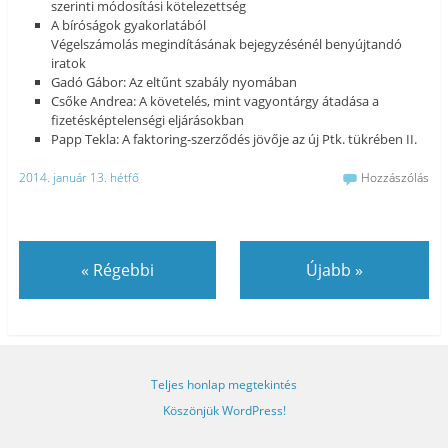
szerinti módosítási kötelezettség
A bíróságok gyakorlatából
Végelszámolás megindításának bejegyzésénél benyújtandó
iratok
Gadó Gábor: Az eltűnt szabály nyomában
Csőke Andrea: A követelés, mint vagyontárgy átadása a
fizetésképtelenségi eljárásokban
Papp Tekla: A faktoring-szerződés jövője az új Ptk. tükrében II.
2014. január 13. hétfő
Hozzászólás
«
Régebbi
Újabb
»
Teljes honlap megtekintés
Köszönjük WordPress!