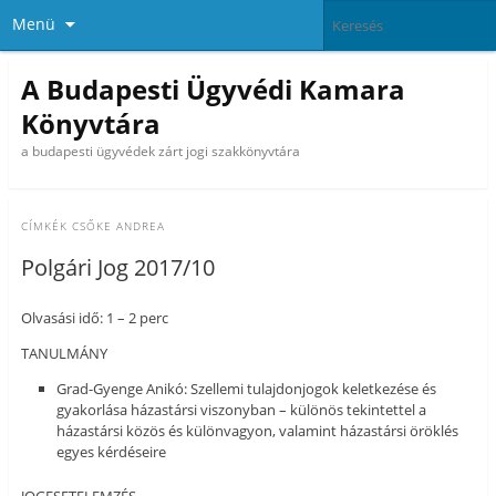
Menü
A Budapesti Ügyvédi Kamara
Könyvtára
a budapesti ügyvédek zárt jogi szakkönyvtára
CÍMKÉK
CSŐKE ANDREA
Polgári Jog 2017/10
Olvasási idő: 1 – 2 perc
TANULMÁNY
Grad-Gyenge Anikó: Szellemi tulajdonjogok keletkezése és
gyakorlása házastársi viszonyban – különös tekintettel a
házastársi közös és különvagyon, valamint házastársi öröklés
egyes kérdéseire