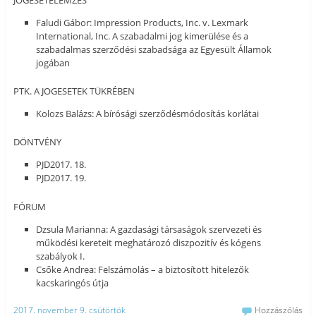
JOGESETELEMZÉS
Faludi Gábor: Impression Products, Inc. v. Lexmark
International, Inc. A szabadalmi jog kimerülése és a
szabadalmas szerződési szabadsága az Egyesült Államok
jogában
PTK. A JOGESETEK TÜKRÉBEN
Kolozs Balázs: A bírósági szerződésmódosítás korlátai
DÖNTVÉNY
PJD2017. 18.
PJD2017. 19.
FÓRUM
Dzsula Marianna: A gazdasági társaságok szervezeti és
működési kereteit meghatározó diszpozitív és kógens
szabályok I.
Csőke Andrea: Felszámolás – a biztosított hitelezők
kacskaringós útja
2017. november 9. csütörtök
Hozzászólás