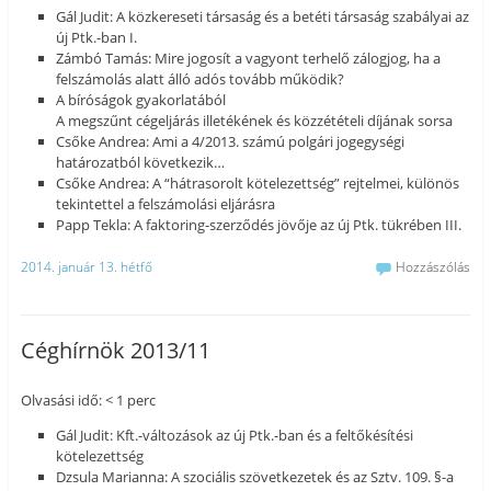
Gál Judit: A közkereseti társaság és a betéti társaság szabályai az
új Ptk.-ban I.
Zámbó Tamás: Mire jogosít a vagyont terhelő zálogjog, ha a
felszámolás alatt álló adós tovább működik?
A bíróságok gyakorlatából
A megszűnt cégeljárás illetékének és közzétételi díjának sorsa
Csőke Andrea: Ami a 4/2013. számú polgári jogegységi
határozatból következik…
Csőke Andrea: A “hátrasorolt kötelezettség” rejtelmei, különös
tekintettel a felszámolási eljárásra
Papp Tekla: A faktoring-szerződés jövője az új Ptk. tükrében III.
2014. január 13. hétfő
Hozzászólás
Céghírnök 2013/11
Olvasási idő: < 1 perc
Gál Judit: Kft.-változások az új Ptk.-ban és a feltőkésítési
kötelezettség
Dzsula Marianna: A szociális szövetkezetek és az Sztv. 109. §-a