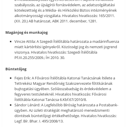
szabályozás, az újságírói forrásvédelem, az adatszolgáltatási
kötelezettség és a Média- és Hírközlési Biztos intézményének
alkotmányossági vizsgálata. Hivatalos hivatkozás: 165/2011.
(XII. 20.) AB határozat, ABK 2011. december, 1281.
Magánjog és munkajog
Vincze Attila: A Szegedi Ítélőtábla határozata a madárinfluenza
miatt kártérítési igényekről. Közösségi jog és nemzeti jogrend
viszonya. Hivatalos hivatkozás: Szegedi Ítélőtábla
Pf.III.20.255/2009.; ÍH 2010. 30.
Büntetőjog
Fejes Erik: A Fővárosi Ítélőtábla Katonai Tanácsának ítélete a
Tettrekész Magyar Rendőrség Szakszervezete főtitkárának
bujtogatási ügyében. Szólásszabadság és érdekvédelem a
fegyveres testületeknél. Hivatalos hivatkozás: Fővárosi
Ítélőtábla Katonai Tanácsa 6.Kbf.67/2010/8.
Sándor Lénárd: A Legfelsőbb Bíróság határozata a Postabank-
ügyben. Az üzleti stratégiát meghatározó menedzsmenti
döntések büntetőjogi értékelhetősége. Hivatalos hivatkozás:
Legf. Bír. Bhar. I. 495/2008/13.