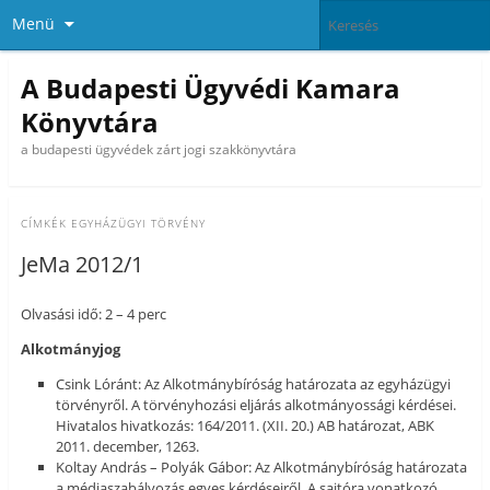
Menü
A Budapesti Ügyvédi Kamara
Könyvtára
a budapesti ügyvédek zárt jogi szakkönyvtára
CÍMKÉK
EGYHÁZÜGYI TÖRVÉNY
JeMa 2012/1
Olvasási idő: 2 – 4 perc
Alkotmányjog
Csink Lóránt: Az Alkotmánybíróság határozata az egyházügyi
törvényről. A törvényhozási eljárás alkotmányossági kérdései.
Hivatalos hivatkozás: 164/2011. (XII. 20.) AB határozat, ABK
2011. december, 1263.
Koltay András – Polyák Gábor: Az Alkotmánybíróság határozata
a médiaszabályozás egyes kérdéseiről. A sajtóra vonatkozó