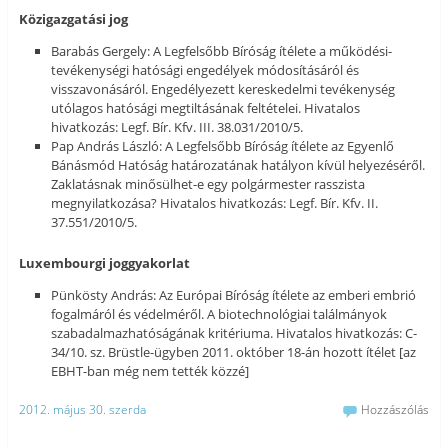
Közigazgatási jog
Barabás Gergely: A Legfelsőbb Bíróság ítélete a működési-
tevékenységi hatósági engedélyek módosításáról és
visszavonásáról. Engedélyezett kereskedelmi tevékenység
utólagos hatósági megtiltásának feltételei. Hivatalos
hivatkozás: Legf. Bír. Kfv. III. 38.031/2010/5.
Pap András László: A Legfelsőbb Bíróság ítélete az Egyenlő
Bánásmód Hatóság határozatának hatályon kívül helyezéséről.
Zaklatásnak minősülhet-e egy polgármester rasszista
megnyilatkozása? Hivatalos hivatkozás: Legf. Bír. Kfv. II.
37.551/2010/5.
Luxembourgi joggyakorlat
Pünkösty András: Az Európai Bíróság ítélete az emberi embrió
fogalmáról és védelméről. A biotechnológiai találmányok
szabadalmazhatóságának kritériuma. Hivatalos hivatkozás: C-
34/10. sz. Brüstle-ügyben 2011. október 18-án hozott ítélet [az
EBHT-ban még nem tették közzé]
2012. május 30. szerda
Hozzászólás