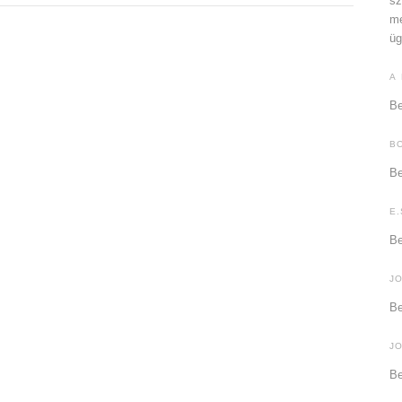
sz
me
üg
A
Be
B
Be
E.
Be
J
Be
J
Be