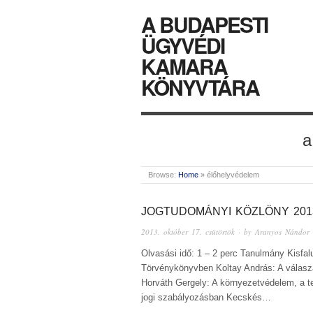
A BUDAPESTI
ÜGYVÉDI
KAMARA
KÖNYVTÁRA
a
Browse:
Home
»
élőhelyvédelem
JOGTUDOMÁNYI KÖZLÖNY 2013
2013. október 17. csütörtök
· by
Aranyos Nándor
Olvasási idő: 1 – 2 perc Tanulmány Kisfal
Törvénykönyvben Koltay András: A válaszad
Horváth Gergely: A környezetvédelem, a 
jogi szabályozásban Kecskés…