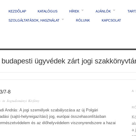
KEZDŐLAP
KATALÓGUS
HÍREK
AJÁNLÓK
TAR
SZOLGÁLTATÁSOK, HASZNÁLAT
RÓLUNK
KAPCSOLAT
 budapesti ügyvédek zárt jogi szakkönyvtá
/7-8
A
· in
Jogtudományi Közlöny
R
udi András: A jogi személyek szabályozása az új Polgári
ási (sajtó-helyreigazítási) jog, európai összehasonlításban
Kö
természetvédelem és az élőhelyvédelem viszonyrendszere a hazai
al
a 