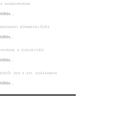
EX HUNGARORUM
töltés...
INDENNAPI BŰNMEGELŐZÉS
töltés...
ÓGOROM, A ZUGÜGYVÉD
töltés...
ZERZŐI JOG A XXI. SZÁZADBAN
töltés...