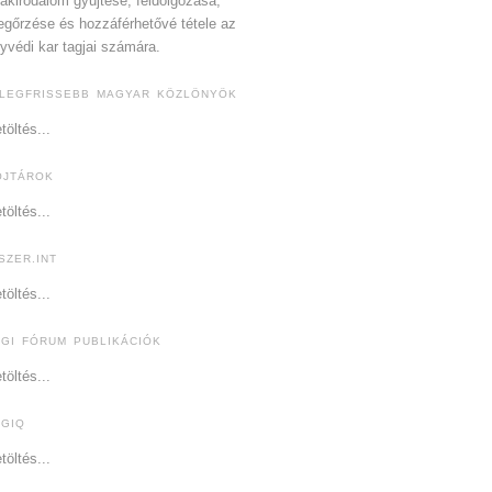
akirodalom gyűjtése, feldolgozása,
gőrzése és hozzáférhetővé tétele az
yvédi kar tagjai számára.
 LEGFRISSEBB MAGYAR KÖZLÖNYÖK
töltés...
OJTÁROK
töltés...
SZER.INT
töltés...
OGI FÓRUM PUBLIKÁCIÓK
töltés...
OGIQ
töltés...