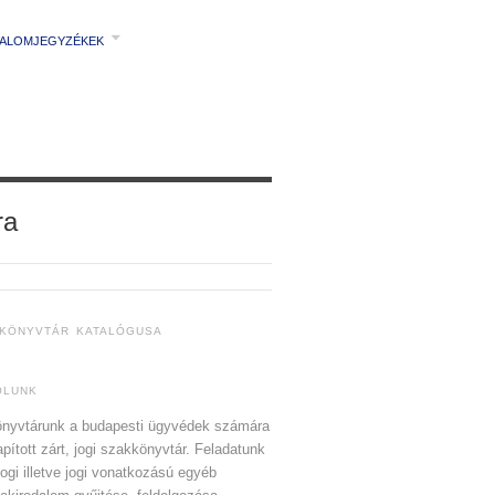
TALOMJEGYZÉKEK
ra
 KÖNYVTÁR KATALÓGUSA
ÓLUNK
nyvtárunk a budapesti ügyvédek számára
apított zárt, jogi szakkönyvtár. Feladatunk
jogi illetve jogi vonatkozású egyéb