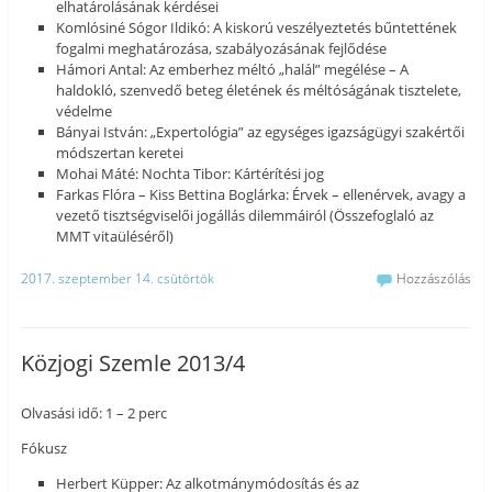
elhatárolásának kérdései
Komlósiné Sógor Ildikó: A kiskorú veszélyeztetés bűntettének
fogalmi meghatározása, szabályozásának fejlődése
Hámori Antal: Az emberhez méltó „halál” megélése – A
haldokló, szenvedő beteg életének és méltóságának tisztelete,
védelme
Bányai István: „Expertológia” az egységes igazságügyi szakértői
módszertan keretei
Mohai Máté: Nochta Tibor: Kártérítési jog
Farkas Flóra – Kiss Bettina Boglárka: Érvek – ellenérvek, avagy a
vezető tisztségviselői jogállás dilemmáiról (Összefoglaló az
MMT vitaüléséről)
2017. szeptember 14. csütörtök
Hozzászólás
Közjogi Szemle 2013/4
Olvasási idő: 1 – 2 perc
Fókusz
Herbert Küpper: Az alkotmánymódosítás és az