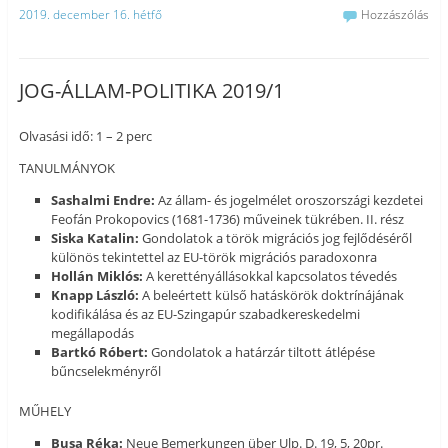
2019. december 16. hétfő
Hozzászólás
JOG-ÁLLAM-POLITIKA 2019/1
Olvasási idő: 1 – 2 perc
TANULMÁNYOK
Sashalmi Endre:
Az állam- és jogelmélet oroszországi kezdetei
Feofán Prokopovics (1681-1736) műveinek tükrében. II. rész
Siska Katalin:
Gondolatok a török migrációs jog fejlődéséről
különös tekintettel az EU-török migrációs paradoxonra
Hollán Miklós:
A kerettényállásokkal kapcsolatos tévedés
Knapp László:
A beleértett külső hatáskörök doktrínájának
kodifikálása és az EU-Szingapúr szabadkereskedelmi
megállapodás
Bartkó Róbert:
Gondolatok a határzár tiltott átlépése
bűncselekményről
MŰHELY
Busa Réka:
Neue Bemerkungen über Ulp. D. 19, 5, 20pr.