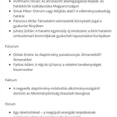
Hoffmann István: Az átruházott államigazgatási feladat- és
hatáskörök szabályozása Magyarországon
Smuk Péter: Ostrom vagy felújítás alatt? A véleményszabadság
határai
Pánovics Attila: Társadalmi szervezetek környezeti jogai a
gyakorlat fényében
Juhász Zoltán: A hatalmi egyensúly új rendszere: a bírói hatalom
ombudsmani kontrolljának gyakorlati tapasztalatai Európában
Futurum
Orbán Endre: Az Alaptörvény paradoxonjai. Átmenetből?
Átmenetbe!
Farkas Ádám: A régi és új harca: a védelmi tevékenységek
kiszervezése
Faktum
A negyedik alaptörvény-módosítás alkotmányosságáról
döntött az Alkotmánybíróság (Naszladi Georgina)
Fórum
Egy sikertörténet – a megújuló energiák terjedésének