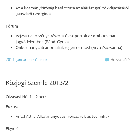
Az Alkotmánybíróság határozata az aláírást gyűjtők díjazásáról
(Naszladi Georgina)
Fórum
Pajzsuk a törvény: Rászoruló csoportok az ombudsmani
jogvédelemben (Bándi Gyula)
Önkormányzati anomáliák régen és most (Árva Zsuzsanna)
2014. január 9. csütörtök
Hozzászólás
Közjogi Szemle 2013/2
Olvasási idő: 1 – 2 perc
Fókusz
Antal Attila: Alkotmányozási korszakok és technikák
Figyelő