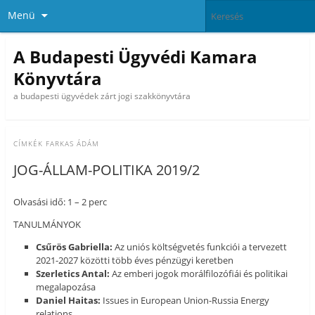
Menü
A Budapesti Ügyvédi Kamara
Könyvtára
a budapesti ügyvédek zárt jogi szakkönyvtára
CÍMKÉK
FARKAS ÁDÁM
JOG-ÁLLAM-POLITIKA 2019/2
Olvasási idő: 1 – 2 perc
TANULMÁNYOK
Csűrös Gabriella:
Az uniós költségvetés funkciói a tervezett
2021-2027 közötti több éves pénzügyi keretben
Szerletics Antal:
Az emberi jogok morálfilozófiái és politikai
megalapozása
Daniel Haitas:
Issues in European Union-Russia Energy
relations