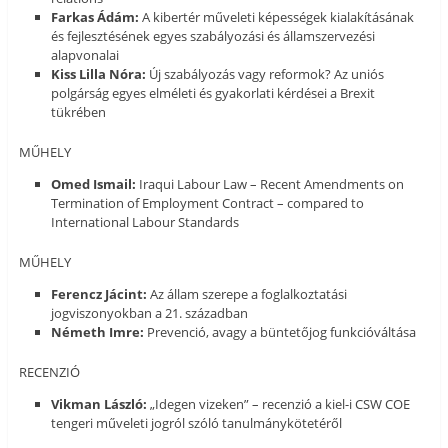
Farkas Ádám:
A kibertér műveleti képességek kialakításának
és fejlesztésének egyes szabályozási és államszervezési
alapvonalai
Kiss Lilla Nóra:
Új szabályozás vagy reformok? Az uniós
polgárság egyes elméleti és gyakorlati kérdései a Brexit
tükrében
MŰHELY
Omed Ismail:
Iraqui Labour Law – Recent Amendments on
Termination of Employment Contract – compared to
International Labour Standards
MŰHELY
Ferencz Jácint:
Az állam szerepe a foglalkoztatási
jogviszonyokban a 21. században
Németh Imre:
Prevenció, avagy a büntetőjog funkcióváltása
RECENZIÓ
Vikman László:
„Idegen vizeken” – recenzió a kiel-i CSW COE
tengeri műveleti jogról szóló tanulmánykötetéről