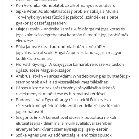
Kéri Veronika: Gondolatok az alkotmányos identitásról
Sipka Péter: Az előreláthatóság problematikája a Munka
Törvénykönyvéhez fűződő jogalkotói szándék és a bírói
gyakorlat összefüggésében
Olajos István – Andréka Tamás: A földforgalmi jogalkotás és
jogalkalmazás végrehajtása kapcsán felmerült jogi problémák
elemzése
Bóka János: Akarati autonómia határok nélkül? A
jogválasztásról szóló Hágai Alapelvek tanulságai a magyar
kodifikáció számára
Horváth Gyöngyi: A közjegyzői kamarák rendszerváltáskori
újjászületése Magyarországon
Ambrus István – Farkas Ádám: Whistleblowing és büntetőjog –
szempontok a vállalati visszaélések megítéléséhez
Bérces Viktor: A zaklatás törvényi tényállásába ütköző
cselekmények minősítése és bizonyítási kérdései
Bodony István: Egy műtárgy részleteiről Értekezés a
részcselekményt érintő felmentő rendelkezéshez fűződő
jogerőhatásról
Gregorits Erik: A keresetlevél idézés kibocsátása nélküli
elutasításának dilemmái a munkavállalóval szemben
érvényesíteni kívánt személyiségi jogi igény esetén
Szőke Ágnes Éva: Az adóhatósági ellenőrzési típusok