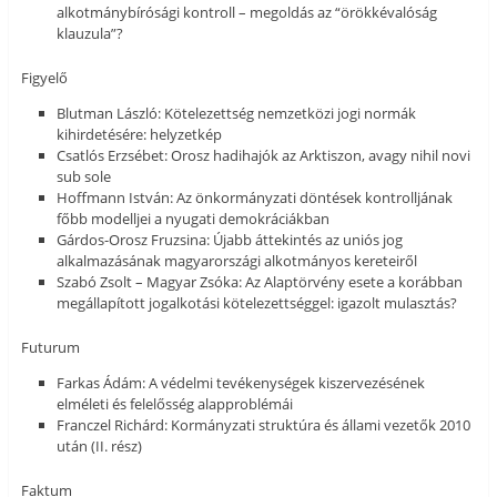
alkotmánybírósági kontroll – megoldás az “örökkévalóság
klauzula”?
Figyelő
Blutman László: Kötelezettség nemzetközi jogi normák
kihirdetésére: helyzetkép
Csatlós Erzsébet: Orosz hadihajók az Arktiszon, avagy nihil novi
sub sole
Hoffmann István: Az önkormányzati döntések kontrolljának
főbb modelljei a nyugati demokráciákban
Gárdos-Orosz Fruzsina: Újabb áttekintés az uniós jog
alkalmazásának magyarországi alkotmányos kereteiről
Szabó Zsolt – Magyar Zsóka: Az Alaptörvény esete a korábban
megállapított jogalkotási kötelezettséggel: igazolt mulasztás?
Futurum
Farkas Ádám: A védelmi tevékenységek kiszervezésének
elméleti és felelősség alapproblémái
Franczel Richárd: Kormányzati struktúra és állami vezetők 2010
után (II. rész)
Faktum