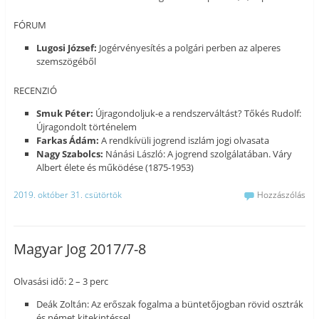
FÓRUM
Lugosi József:
Jogérvényesítés a polgári perben az alperes
szemszögéből
RECENZIÓ
Smuk Péter:
Újragondoljuk-e a rendszerváltást? Tőkés Rudolf:
Újragondolt történelem
Farkas Ádám:
A rendkívüli jogrend iszlám jogi olvasata
Nagy Szabolcs:
Nánási László: A jogrend szolgálatában. Váry
Albert élete és működése (1875-1953)
2019. október 31. csütörtök
Hozzászólás
Magyar Jog 2017/7-8
Olvasási idő: 2 – 3 perc
Deák Zoltán: Az erőszak fogalma a büntetőjogban rövid osztrák
és német kitekintéssel