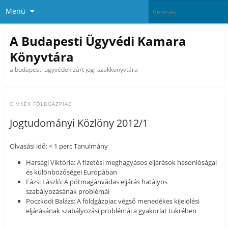
Menü
A Budapesti Ügyvédi Kamara
Könyvtára
a budapesti ügyvédek zárt jogi szakkönyvtára
CÍMKÉK
FÖLDGÁZPIAC
Jogtudományi Közlöny 2012/1
Olvasási idő: < 1 perc Tanulmány
Harsági Viktória: A fizetési meghagyásos eljárások hasonlóságai
és különbözőségei Európában
Fázsi László: A pótmagánvádas eljárás hatályos
szabályozásának problémái
Poczkodi Balázs: A földgázpiac végső menedékes kijelölési
eljárásának szabályozási problémái a gyakorlat tükrében